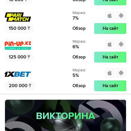
Маржа
:
7
%
150 000
₸
Обзор
На сайт
Маржа
:
6
%
125 000
₸
Обзор
На сайт
Маржа
:
5
%
200 000
₸
Обзор
На сайт
ВИКТОРИНА
ВИКТОРИНА