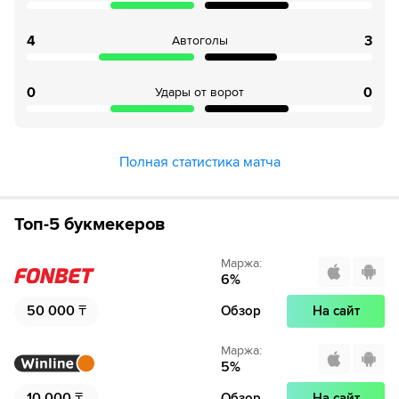
4
3
Автоголы
0
0
Удары от ворот
Полная статистика матча
Топ-5 букмекеров
Маржа
:
6
%
50 000
₸
Обзор
На сайт
Маржа
:
5
%
10 000
₸
Обзор
На сайт