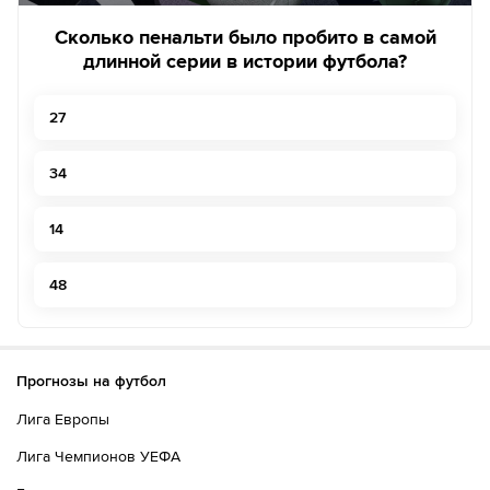
Сколько пенальти было пробито в самой
длинной серии в истории футбола?
27
34
14
48
Прогнозы на футбол
Лига Европы
Лига Чемпионов УЕФА