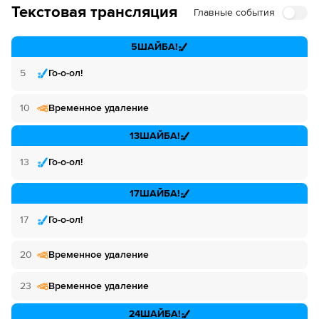
Текстовая трансляция
Главные события
на
Окко ТВ
Перейдите на сайт НТВ ПЛЮС
Далее нажмите на
«Создать учетную запись в
МАТЧ ТВ»
Инструкция
:
Нажмите на кнопку
«Оформить подписку»
5
ШАЙБА!
Введите вашу электронную почту
Перейдите на сайт ОККО ТВ
Далее нажмите на
«Создать учетную запись в
5
Го-о-ол!
НТВ ПЛЮС»
Выберите тариф за 1₽ и нажмите
«Оформить
Нажмите на кнопку
«Оформить подписку»
подписку»
10
Временное удаление
Введите вашу электронную почту
Далее нажмите на
«Создать учетную запись в
Введите данные карты и с нее спишется 1₽
ОККО ТВ»
13
ШАЙБА!
Выберите тариф за 1₽ и нажмите
«Оформить
подписку»
Введите вашу электронную почту
13
Го-о-ол!
Наслаждаемся трансляциями любимых
Введите данные карты и с нее спишется 1₽
матчей в HD качестве в течение 7-и дней всего
Выберите тариф за 1₽ и нажмите
«Оформить
за 1₽
17
ШАЙБА!
подписку»
Наслаждаемся трансляциями любимых
17
Го-о-ол!
Если качество предоставляемых услуг МАТЧ ТВ вас не устроит,
Введите данные карты и с нее спишется 1₽
матчей в HD качестве в течение 7-и дней всего
можете отвязать карту для последующего списания в течение 7
за 1₽
дней.
20
Временное удаление
Наслаждаемся трансляциями любимых
Если качество предоставляемых услуг НТВ ПЛЮС вас не устроит,
матчей в HD качестве в течение 7-и дней всего
23
Временное удаление
можете отвязать карту для последующего списания в течение 7
за 1₽
дней.
24
ШАЙБА!