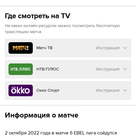
Где смотреть на TV
На каких онлайн-ресурсах можно посмотреть бесплатную
трансляцию матча
Матч ТВ
Инструкция
Как смотреть бесплатно трансляцию матча
НТВ-ПЛЮС
Инструкция
на
Матч ТВ
Инструкция
:
Как смотреть бесплатно трансляцию матча
Окко Спорт
Инструкция
на
НТВ ПЛЮС
Перейдите на сайт МАТЧ ТВ
Инструкция
:
Нажмите на кнопку
«Оформить подписку»
Как смотреть бесплатно трансляцию матча
Информация о матче
на
Окко ТВ
Перейдите на сайт НТВ ПЛЮС
Далее нажмите на
«Создать учетную запись в
МАТЧ ТВ»
Инструкция
:
Нажмите на кнопку
«Оформить подписку»
2 октября 2022 года в матче 6 EBEL лига сойдутся