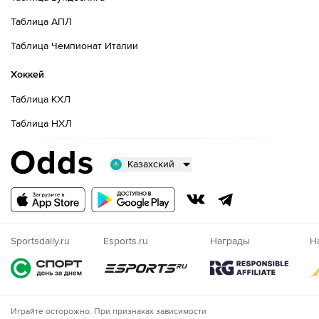
Таблица АПЛ
Таблица Чемпионат Италии
Хоккей
Таблица КХЛ
Таблица НХЛ
Казахский
Русский
Казахский
Nigeria
Sportsdaily.ru
Esports.ru
Награды
Н
Играйте осторожно. При признаках зависимости