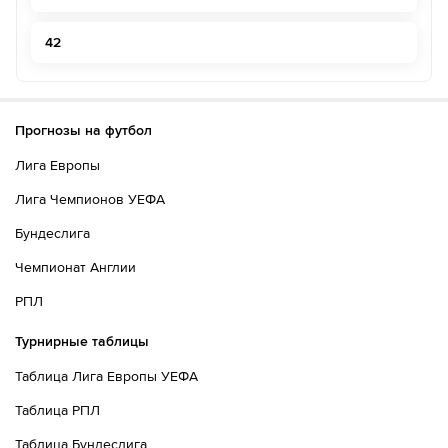
42
Прогнозы на футбол
Лига Европы
Лига Чемпионов УЕФА
Бундеслига
Чемпионат Англии
РПЛ
Турнирные таблицы
Таблица Лига Европы УЕФА
Таблица РПЛ
Таблица Бундеслига