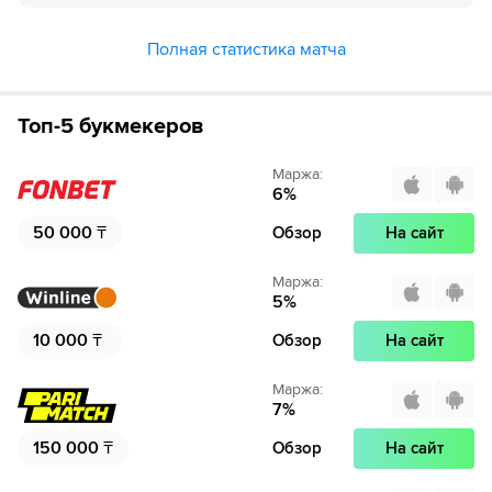
можете отвязать карту для последующего списания в течение 7
дней.
Полная статистика матча
Топ-5 букмекеров
Маржа
:
6
%
50 000
₸
Обзор
На сайт
Маржа
:
5
%
10 000
₸
Обзор
На сайт
Маржа
:
7
%
150 000
₸
Обзор
На сайт