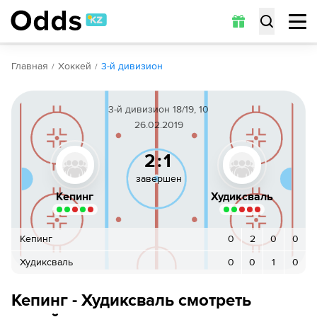
Обзор
Коэффициенты
Статистика
Прогнозы
Главная
Хоккей
3-й дивизион
3-й дивизион 18/19, 10
26.02.2019
2:1
завершен
Кепинг
Худиксваль
Кепинг
0
2
0
0
Худиксваль
0
0
1
0
Кепинг - Худиксваль смотреть