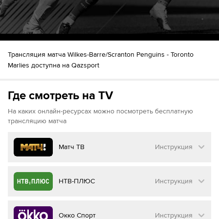
Трансляция матча Wilkes-Barre/Scranton Penguins - Toronto
Marlies доступна на Qazsport
Где смотреть на TV
На каких онлайн-ресурсах можно посмотреть бесплатную
трансляцию матча
Матч ТВ
Инструкция
Как смотреть бесплатно трансляцию матча
НТВ-ПЛЮС
Инструкция
на
Матч ТВ
Инструкция
:
Как смотреть бесплатно трансляцию матча
Окко Спорт
Инструкция