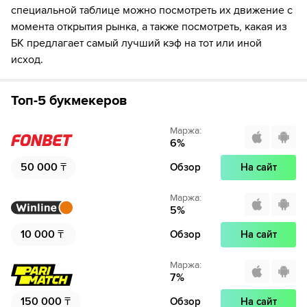
специальной таблице можно посмотреть их движение с
момента открытия рынка, а также посмотреть, какая из
БК предлагает самый лучший кэф на тот или иной
исход.
Топ-5 букмекеров
Маржа
:
6
%
50 000
₸
Обзор
На сайт
Маржа
:
5
%
10 000
₸
Обзор
На сайт
Маржа
:
7
%
150 000
₸
Обзор
На сайт