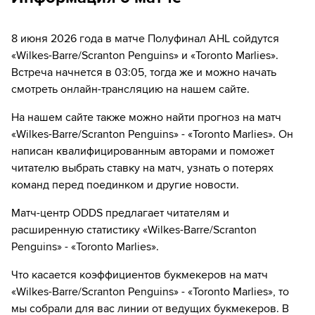
матчей в HD качестве в течение 7-и дней всего
можете отвязать карту для последующего списания в течение 7
за 1₽
дней.
8 июня 2026 года в матче Полуфинал AHL сойдутся
Если качество предоставляемых услуг ОККО ТВ вас не устроит,
«Wilkes-Barre/Scranton Penguins» и «Toronto Marlies».
можете отвязать карту для последующего списания в течение 7
дней.
Встреча начнется в 03:05, тогда же и можно начать
смотреть онлайн-трансляцию на нашем сайте.
На нашем сайте также можно найти прогноз на матч
«Wilkes-Barre/Scranton Penguins» - «Toronto Marlies». Он
написан квалифицированным авторами и поможет
читателю выбрать ставку на матч, узнать о потерях
команд перед поединком и другие новости.
Матч-центр ODDS предлагает читателям и
расширенную статистику «Wilkes-Barre/Scranton
Penguins» - «Toronto Marlies».
Что касается коэффициентов букмекеров на матч
«Wilkes-Barre/Scranton Penguins» - «Toronto Marlies», то
мы собрали для вас линии от ведущих букмекеров. В