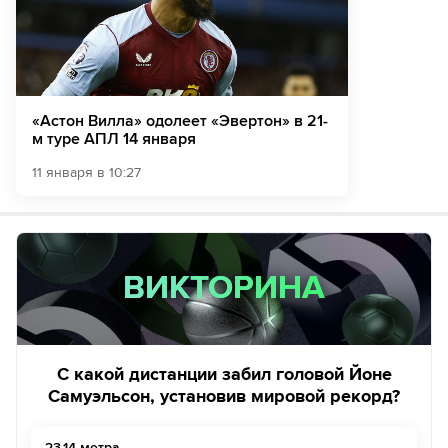
«Астон Вилла» одолеет «Эвертон» в 21-
м туре АПЛ 14 января
11 января в 10:27
ВИКТОРИНА
ВИКТОРИНА
С какой дистанции забил головой Йоне
Самуэльсон, установив мировой рекорд?
23,14 метра