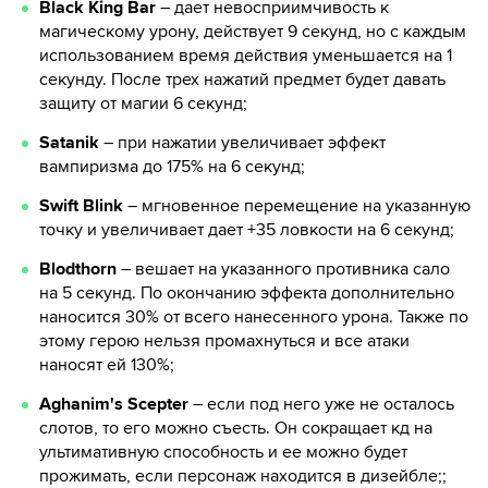
Black King Bar
– дает невосприимчивость к
магическому урону, действует 9 секунд, но с каждым
использованием время действия уменьшается на 1
секунду. После трех нажатий предмет будет давать
защиту от магии 6 секунд;
Satanik
– при нажатии увеличивает эффект
вампиризма до 175% на 6 секунд;
Swift Blink
– мгновенное перемещение на указанную
точку и увеличивает дает +35 ловкости на 6 секунд;
Blodthorn
– вешает на указанного противника сало
на 5 секунд. По окончанию эффекта дополнительно
наносится 30% от всего нанесенного урона. Также по
этому герою нельзя промахнуться и все атаки
наносят ей 130%;
Aghanim's Scepter
– если под него уже не осталось
слотов, то его можно съесть. Он сокращает кд на
ультимативную способность и ее можно будет
прожимать, если персонаж находится в дизейбле;;