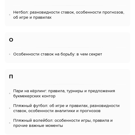
Нетбол: разновидности ставок, особенности прогнозов,
об игре и правилах
О
Особенности ставок на борьбу: в чем секрет
П
Пари на кёрлинг: правила, турниры и предложения
букмекерских контор
Пляжный футбол: об игре и правилах, разновидности
ставок, особенности аналитики и прогнозов
Пляжный волейбол: особенности игры, правила и
прочие важные моменты