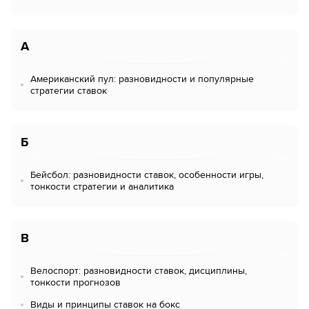
А
Американский пул: разновидности и популярные
стратегии ставок
Б
Бейсбол: разновидности ставок, особенности игры,
тонкости стратегии и аналитика
В
Велоспорт: разновидности ставок, дисциплины,
тонкости прогнозов
Виды и принципы ставок на бокс