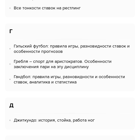
Все тонкости ставок на рестлинг
Г
Гэльский футбол: правила игры, разновидности ставок и
особенности прогнозов
Гребля – спорт для аристократов. Особенности
заключения пари на эту дисциплину
Гандбол: правила игры, разновидности и особенности
ставок, аналитика и статистика
Д
Джиткундо: история, стойка, работа ног