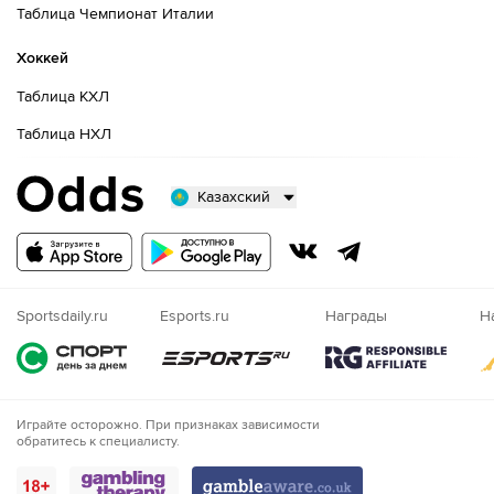
Таблица Чемпионат Италии
Хоккей
Таблица КХЛ
Таблица НХЛ
Казахский
Русский
Казахский
Nigeria
Sportsdaily.ru
Esports.ru
Награды
Н
Играйте осторожно. При признаках зависимости
обратитесь к специалисту.