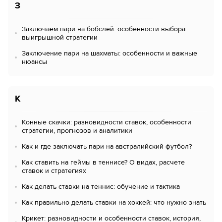
З
Заключаем пари на бобслей: особенности выбора
выигрышной стратегии
Заключение пари на шахматы: особенности и важные
нюансы
К
Конные скачки: разновидности ставок, особенности
стратегии, прогнозов и аналитики
Как и где заключать пари на австралийский футбол?
Как ставить на геймы в теннисе? О видах, расчете
ставок и стратегиях
Как делать ставки на теннис: обучение и тактика
Как правильно делать ставки на хоккей: что нужно знать
Крикет: разновидности и особенности ставок, история,