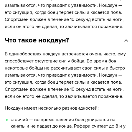
изматываются, что приводит к уязвимости. Нокдаун —
это ситуация, когда боец теряет силы и касается пола.
Спортсмен должен в течение 10 секунд встать на ноги,
если он этого не сделал, то засчитывается поражение.
Что такое нокдаун?
В единоборствах нокдаун встречается очень часто, ему
способствует отсутствие сил у бойца. Во время боя
некоторые бойцы не рассчитывают свои силы и быстро
изматываются, что приводит к уязвимости. Нокдаун —
это ситуация, когда боец теряет силы и касается пола.
Спортсмен должен в течение 10 секунд встать на ноги,
если он этого не сделал, то засчитывается поражение.
Нокдаун имеет несколько разновидностей:
стоячий — во время падения боец упирается на
канаты и не падает до конца. Рефери считает до 8 и у