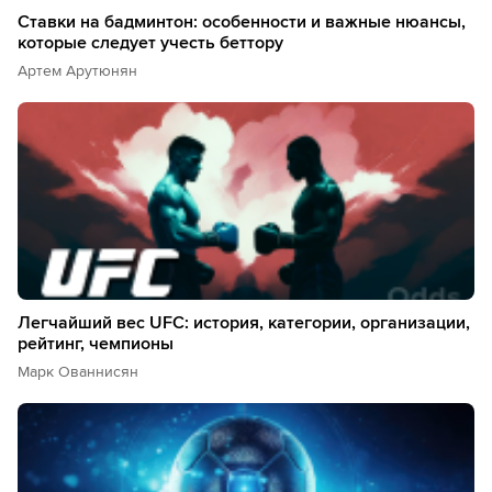
Ставки на бадминтон: особенности и важные нюансы,
которые следует учесть беттору
Артем Арутюнян
Легчайший вес UFC: история, категории, организации,
рейтинг, чемпионы
Марк Ованнисян