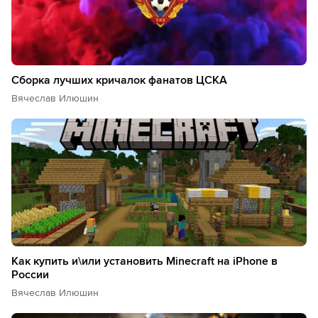
Сборка лучших кричалок фанатов ЦСКА
Вячеслав Илюшин
Как купить и\или установить Minecraft на iPhone в
России
Вячеслав Илюшин