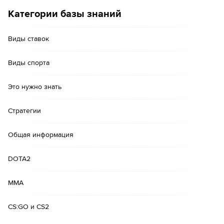
Категории базы знаний
Виды ставок
Виды спорта
Это нужно знать
Стратегии
Общая информация
DOTA2
MMA
CS:GO и CS2