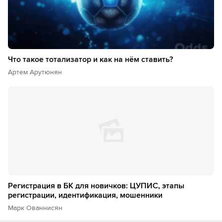
Что такое тотализатор и как на нём ставить?
Артем Арутюнян
Регистрация в БК для новичков: ЦУПИС, этапы
регистрации, идентификация, мошенники
Марк Ованнисян