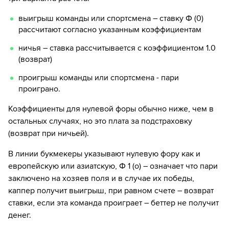
выигрыш команды или спортсмена – ставку Ф (0)
рассчитают согласно указанным коэффициентам
ничья – ставка рассчитывается с коэффициентом 1.0
(возврат)
проигрыш команды или спортсмена - пари
проиграно.
Коэффициенты для нулевой форы обычно ниже, чем в
остальных случаях, но это плата за подстраховку
(возврат при ничьей).
В линии букмекеры указывают нулевую фору как и
европейскую или азиатскую, Ф 1 (о) – означает что пари
заключено на хозяев поля и в случае их победы,
каппер получит выигрыш, при равном счете – возврат
ставки, если эта команда проиграет – беттер не получит
денег.