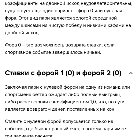
коэффициенты на двойной исход неудовлетворительны,
существует еще один вариант – фора 0 или нулевая
фора. Этот вид пари является золотой серединой
между шансами на чистую победу и низкими кэфами на
двойной исход.
Фора 0 – это возможность возврата ставки, если
спортивное событие завершилось ничьей.
Ставки с форой 1 (0) и форой 2 (0)
Заключая пари с нулевой форой на одну из команд или
спортсмена беттер ожидает либо полный выигрыш,
либо расчет ставки с коэффициентом 1,0, что, по сути,
является возвратом денег, поставленных на кон.
Ставить с нулевой форой допускается только на
события, где бывает равный счет, а потому пари имеет
три варианта расчета: