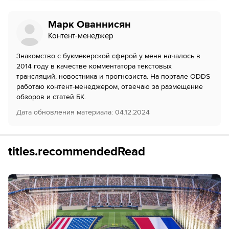
Марк Ованнисян
Контент-менеджер
Знакомство с букмекерской сферой у меня началось в
2014 году в качестве комментатора текстовых
трансляций, новостника и прогнозиста. На портале ODDS
работаю контент-менеджером, отвечаю за размещение
обзоров и статей БК.
Дата обновления материала
:
04.12.2024
titles.recommendedRead