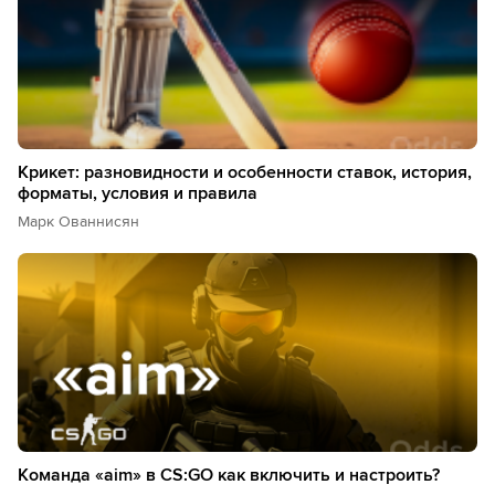
Крикет: разновидности и особенности ставок, история,
форматы, условия и правила
Марк Ованнисян
Команда «aim» в CS:GO как включить и настроить?