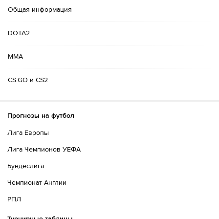
Общая информация
DOTA2
MMA
CS:GO и CS2
Прогнозы на футбол
Лига Европы
Лига Чемпионов УЕФА
Бундеслига
Чемпионат Англии
РПЛ
Турнирные таблицы