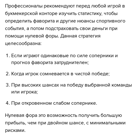
Профессионалы рекомендуют перед любой игрой в
букмекерской конторе изучить статистику, чтобы
определить фаворита и другие нюансы спортивного
события, а потом подстраховать свои деньги при
помощи нулевой форы. Данная стратегия
целесообразна:
Если играют одинаковые по силе соперники и
прогноз фаворита затруднителен;
Когда игрок сомневается в чистой победе;
При высоких шансах на победу выбранной команды
или игрока;
При откровенном слабом сопернике.
Нулевая фора это возможность получить большую
прибыль, чем при двойном шансе, с минимальными
рисками.