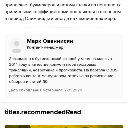
привлекает букмекеров и потому ставки на пентатлон с
приличными коэффициентами появляются в основном
в период Олимпиады и иногда на чемпионатах мира.
Марк Ованнисян
Контент-менеджер
Знакомство с букмекерской сферой у меня началось в
2014 году в качестве комментатора текстовых
трансляций, новостника и прогнозиста. На портале ODDS
работаю контент-менеджером, отвечаю за размещение
обзоров и статей БК.
Дата обновления материала
:
27.11.2024
titles.recommendedRead