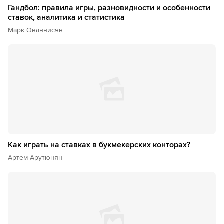
Гандбол: правила игры, разновидности и особенности
ставок, аналитика и статистика
Марк Ованнисян
Как играть на ставках в букмекерских конторах?
Артем Арутюнян