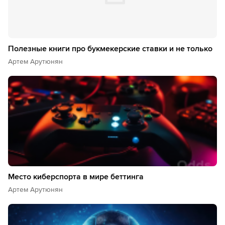
Полезные книги про букмекерские ставки и не только
Артем Арутюнян
Место киберспорта в мире беттинга
Артем Арутюнян