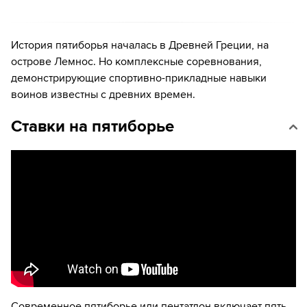
История пятиборья началась в Древней Греции, на
острове Лемнос. Но комплексные соревнования,
демонстрирующие спортивно-прикладные навыки
воинов известны с древних времен.
Ставки на пятиборье
Современное пятиборье или пентатлон включает пять