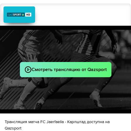
Смотреть трансляцию от Qazsport
Трансляция матча FC Jaerfaella - Карлштад доступна на
Qazsport