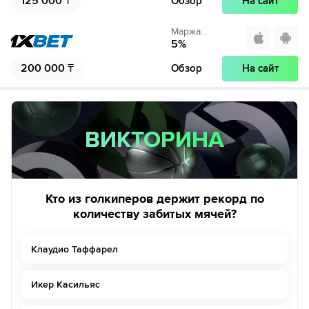
125 000
₸
Обзор
На сайт
Маржа
:
5
%
200 000
₸
Обзор
На сайт
ВИКТОРИНА
ВИКТОРИНА
Кто из голкиперов держит рекорд по
количеству забитых мячей?
Клаудио Таффарел
Икер Касильяс