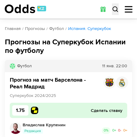
Главная
Прогнозы
Футбол
Испания. Суперкубок
Прогнозы на Суперкубок Испании
по футболу
Футбол
11 янв.
22:00
Прогноз на матч Барселона -
Реал Мадрид
Суперкубок 2024/2025
1.75
Сделать ставку
Владислав Крупенин
0
%
0
+
0
-
0
=
Редакция