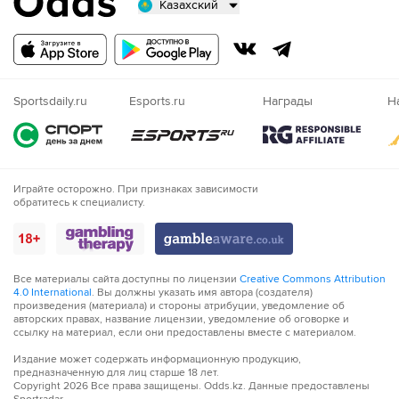
Казахский
Русский
Казахский
Nigeria
Sportsdaily.ru
Esports.ru
Награды
Н
Играйте осторожно. При признаках зависимости
обратитесь к специалисту.
Все материалы сайта доступны по лицензии
Creative Commons Attribution
4.0 International
. Вы должны указать имя автора (создателя)
произведения (материала) и стороны атрибуции, уведомление об
авторских правах, название лицензии, уведомление об оговорке и
ссылку на материал, если они предоставлены вместе с материалом.
Издание может содержать информационную продукцию,
предназначенную для лиц старше 18 лет.
Copyright
2026
Все права защищены. Odds.kz. Данные предоставлены