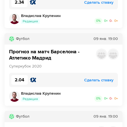
2.34
Сделать ставку
Владислав Крупенин
0
%
0
+
0
-
0
=
Редакция
Футбол
09 янв.
19:00
Прогноз на матч Барселона -
Атлетико Мадрид
Суперкубок 2020
2.04
Сделать ставку
Владислав Крупенин
0
%
0
+
0
-
0
=
Редакция
Футбол
09 янв.
19:00