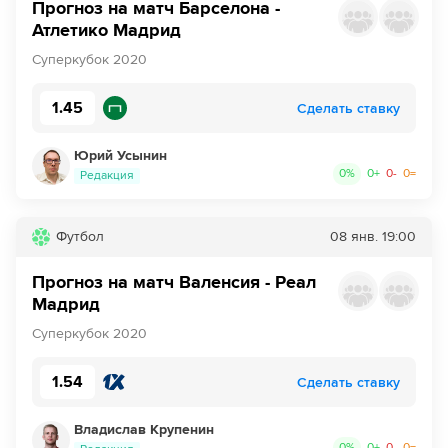
Прогноз на матч Барселона -
Атлетико Мадрид
Суперкубок 2020
1.45
Сделать ставку
Юрий Усынин
0
%
0
+
0
-
0
=
Редакция
Футбол
08 янв.
19:00
Прогноз на матч Валенсия - Реал
Мадрид
Суперкубок 2020
1.54
Сделать ставку
Владислав Крупенин
0
%
0
+
0
-
0
=