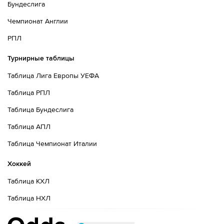
Бундеслига
Чемпионат Англии
РПЛ
Турнирные таблицы
Таблица Лига Европы УЕФА
Таблица РПЛ
Таблица Бундеслига
Таблица АПЛ
Таблица Чемпионат Италии
Хоккей
Таблица КХЛ
Таблица НХЛ