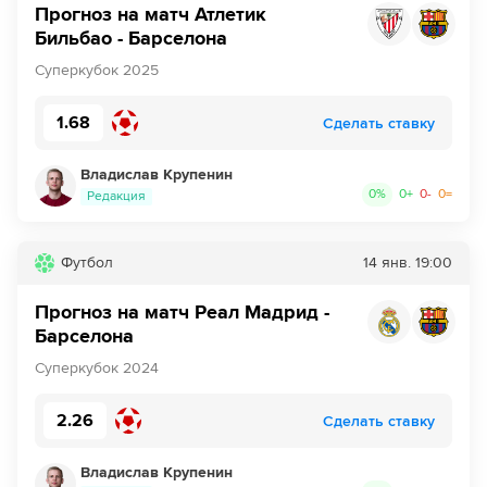
Прогноз на матч Атлетик
Бильбао - Барселона
Суперкубок 2025
1.68
Сделать ставку
Владислав Крупенин
0
%
0
+
0
-
0
=
Редакция
Футбол
14 янв.
19:00
Прогноз на матч Реал Мадрид -
Барселона
Суперкубок 2024
2.26
Сделать ставку
Владислав Крупенин