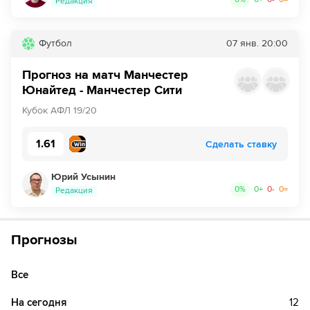
Редакция
Футбол
07 янв.
20:00
Прогноз на матч Манчестер
Юнайтед - Манчестер Сити
Кубок АФЛ 19/20
1.61
Сделать ставку
Юрий Усынин
0
%
0
+
0
-
0
=
Редакция
Прогнозы
Все
На сегодня
12