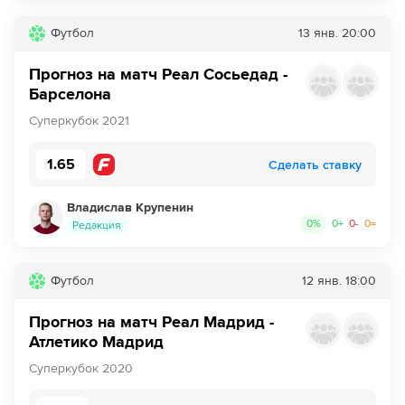
Футбол
13 янв.
20:00
Прогноз на матч Реал Сосьедад -
Барселона
Суперкубок 2021
1.65
Сделать ставку
Владислав Крупенин
0
%
0
+
0
-
0
=
Редакция
Футбол
12 янв.
18:00
Прогноз на матч Реал Мадрид -
Атлетико Мадрид
Суперкубок 2020