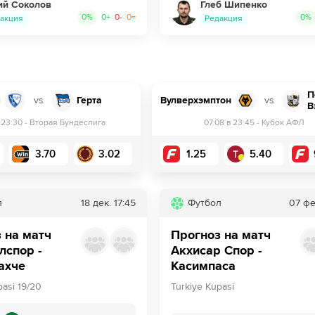
й Соколов
Глеб Шипенко
0
%
0
+
0
-
0
=
0
%
акция
Редакция
П
м
vs
Герта
Вулверхэмптон
vs
В
 23:30
-
Вторая Бундеслига
07.08 в 23:45
-
Кубок АФЛ
3.70
3.02
1.25
5.40
л
18 дек.
17:45
Футбол
07 фе
 на матч
Прогноз на матч
лспор -
Акхисар Спор -
ахче
Касимпаса
pasi 19/20
Turkiye Kupasi