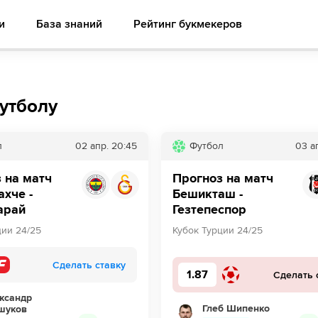
и
База знаний
Рейтинг букмекеров
утболу
л
02 апр.
20:45
Футбол
03 а
 на матч
Прогноз на матч
хче -
Бешикташ -
арай
Гезтепеспор
ции 24/25
Кубок Турции 24/25
Сделать ставку
1.87
Сделать 
ксандр
Глеб Шипенко
шуков