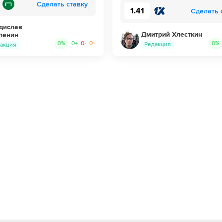
Сделать ставку
1.41
Сделать 
дислав
Дмитрий Хлесткин
пенин
0
%
0
+
0
-
0
=
0
%
Редакция
акция