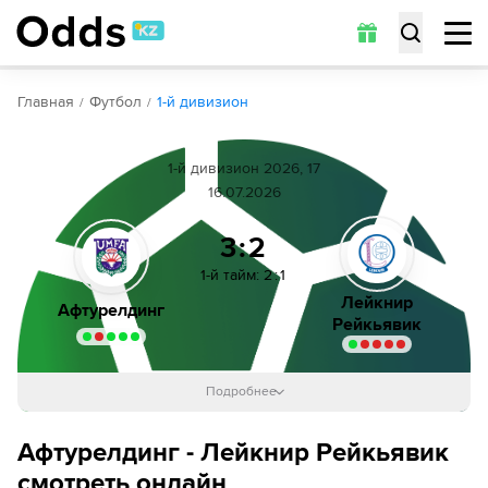
Обзор
Коэффициенты
Статистика
Прогнозы
Главная
Футбол
1-й дивизион
1-й дивизион 2026, 17
16.07.2026
3:2
1-й тайм
:
2
:
1
Лейкнир
Афтурелдинг
Рейкьявик
Подробнее
Joacim Holtan
5´
11´
Axel Hardarson
Афтурелдинг - Лейкнир Рейкьявик
Odinn Bjarkason
18´
смотреть онлайн
Joacim Holtan
63´