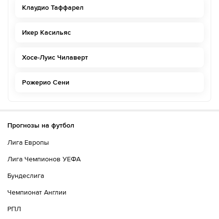
Клаудио Таффарел
Икер Касильяс
Хосе-Луис Чилаверт
Рожерио Сени
Прогнозы на футбол
Лига Европы
Лига Чемпионов УЕФА
Бундеслига
Чемпионат Англии
РПЛ