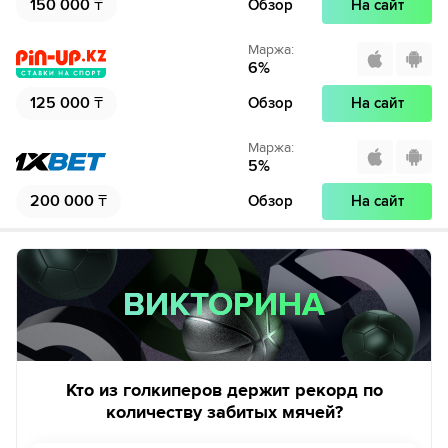
150 000
₸
Обзор
На сайт
Маржа
:
6
%
125 000
₸
Обзор
На сайт
Маржа
:
5
%
200 000
₸
Обзор
На сайт
ВИКТОРИНА
ВИКТОРИНА
Кто из голкиперов держит рекорд по
количеству забитых мячей?