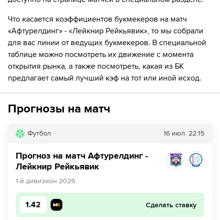
Что касается коэффициентов букмекеров на матч
«Афтурелдинг» - «Лейкнир Рейкьявик», то мы собрали
для вас линии от ведущих букмекеров. В специальной
таблице можно посмотреть их движение с момента
открытия рынка, а также посмотреть, какая из БК
предлагает самый лучший кэф на тот или иной исход.
Прогнозы на матч
Футбол
16 июл.
22:15
Прогноз на матч Афтурелдинг -
Лейкнир Рейкьявик
1-й дивизион 2026
1.42
Сделать ставку