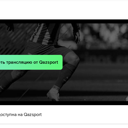
ть трансляцию от Qazsport
оступна на Qazsport