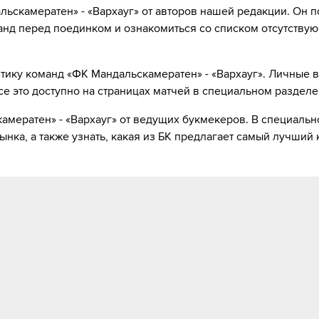
альскамератен» - «Вархауг» от авторов нашей редакции. Он 
 ОККО ТВ»
дписку»
HD качестве в течение 7-и дней всего за 1₽
оманд перед поединком и ознакомиться со списком отсутству
ожете отвязать карту для последующего списания в течение 7 дней.
дписку»
тику команд «ФК Мандальскамератен» - «Вархауг». Личные в
HD качестве в течение 7-и дней всего за 1₽
е это доступно на страницах матчей в специальном разделе
 можете отвязать карту для последующего списания в течение 7 дней.
мератен» - «Вархауг» от ведущих букмекеров. В специальн
HD качестве в течение 7-и дней всего за 1₽
нка, а также узнать, какая из БК предлагает самый лучший к
ожете отвязать карту для последующего списания в течение 7 дней.