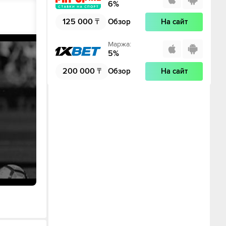
6
%
125 000
₸
Обзор
На сайт
Маржа
:
5
%
200 000
₸
Обзор
На сайт