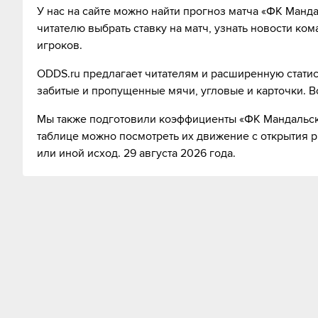
У нас на сайте можно найти прогноз матча «ФК Манд
Далее нажмите на
«Создать учетную запись в
Выберите тариф за 1₽ и нажмите
«Оформить по
Наслаждаемся трансляциями любимых матчей в 
читателю выбрать ставку на матч, узнать новости к
Введите вашу электронную почту
Введите данные карты и с нее спишется 1₽
игроков.
Если качество предоставляемых услуг МАТЧ ТВ вас не устроит, м
Выберите тариф за 1₽ и нажмите
«Оформить по
ODDS.ru предлагает читателям и расширенную статис
Наслаждаемся трансляциями любимых матчей в 
Введите данные карты и с нее спишется 1₽
забитые и пропущенные мячи, угловые и карточки. Вс
Если качество предоставляемых услуг НТВ ПЛЮС вас не устроит,
Мы также подготовили коэффициенты «ФК Мандальска
Наслаждаемся трансляциями любимых матчей в 
таблице можно посмотреть их движение с открытия ры
или иной исход. 29 августа 2026 года.
Если качество предоставляемых услуг ОККО ТВ вас не устроит, м