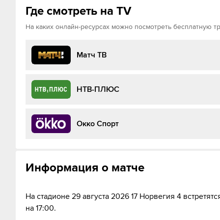
Где смотреть на TV
На каких онлайн-ресурсах можно посмотреть бесплатную т
Матч ТВ
Как смотреть бесплатно трансляцию матча
НТВ-ПЛЮС
Инструкция
:
Как смотреть бесплатно трансляцию матча
Перейдите на сайт МАТЧ ТВ
Окко Спорт
Инструкция
:
Нажмите на кнопку
«Оформить подписку»
Как смотреть бесплатно трансляцию матча
Перейдите на сайт НТВ ПЛЮС
Далее нажмите на
«Создать учетную запись в
Информация о матче
Инструкция
:
Нажмите на кнопку
«Оформить подписку»
Введите вашу электронную почту
Перейдите на сайт ОККО ТВ
Далее нажмите на
«Создать учетную запись 
Выберите тариф за 1₽ и нажмите
«Оформить по
На стадионе 29 августа 2026 17 Норвегия 4 встретят
на 17:00.
Нажмите на кнопку
«Оформить подписку»
Введите вашу электронную почту
Введите данные карты и с нее спишется 1₽