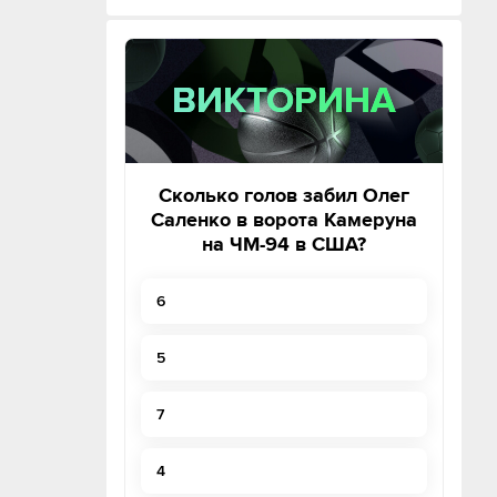
ВИКТОРИНА
ВИКТОРИНА
Сколько голов забил Олег
Саленко в ворота Камеруна
на ЧМ-94 в США?
6
5
7
4