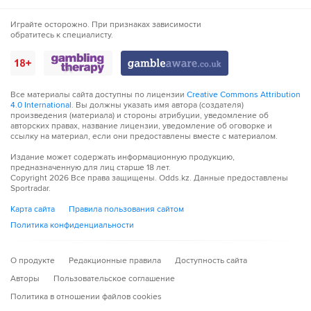
Играйте осторожно. При признаках зависимости
обратитесь к специалисту.
Все материалы сайта доступны по лицензии
Creative Commons Attribution
4.0 International
. Вы должны указать имя автора (создателя)
произведения (материала) и стороны атрибуции, уведомление об
авторских правах, название лицензии, уведомление об оговорке и
ссылку на материал, если они предоставлены вместе с материалом.
Издание может содержать информационную продукцию,
предназначенную для лиц старше 18 лет.
Copyright
2026
Все права защищены. Odds.kz. Данные предоставлены
Sportradar.
Карта сайта
Правила пользования сайтом
Политика конфиденциальности
О продукте
Редакционные правила
Доступность сайта
Авторы
Пользовательское соглашение
Политика в отношении файлов cookies