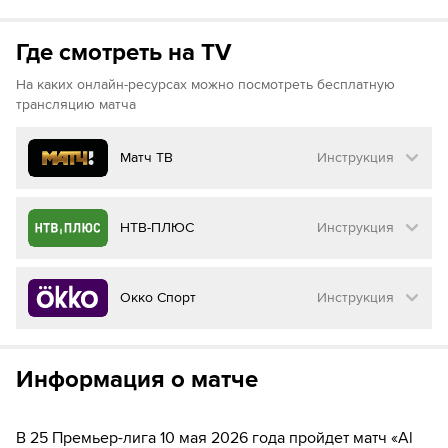
Где смотреть на TV
На каких онлайн-ресурсах можно посмотреть бесплатную
трансляцию матча
Матч ТВ
Инструкция
Как смотреть бесплатно трансляцию матча
НТВ-ПЛЮС
Инструкция
на
Матч ТВ
Инструкция
:
Как смотреть бесплатно трансляцию матча
Окко Спорт
Инструкция
на
НТВ ПЛЮС
Перейдите на сайт МАТЧ ТВ
Инструкция
:
Нажмите на кнопку
«Оформить подписку»
Как смотреть бесплатно трансляцию матча
Информация о матче
на
Окко ТВ
Перейдите на сайт НТВ ПЛЮС
Далее нажмите на
«Создать учетную запись в
МАТЧ ТВ»
Инструкция
:
Нажмите на кнопку
«Оформить подписку»
В 25 Премьер-лига 10 мая 2026 года пройдет матч «Al