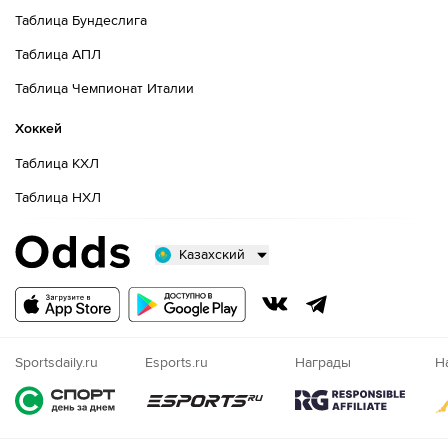
Таблица Бундеслига
Таблица АПЛ
Таблица Чемпионат Италии
Хоккей
Таблица КХЛ
Таблица НХЛ
Казахский
Русский
Казахский
Nigeria
Sportsdaily.ru
Esports.ru
Награды
Н