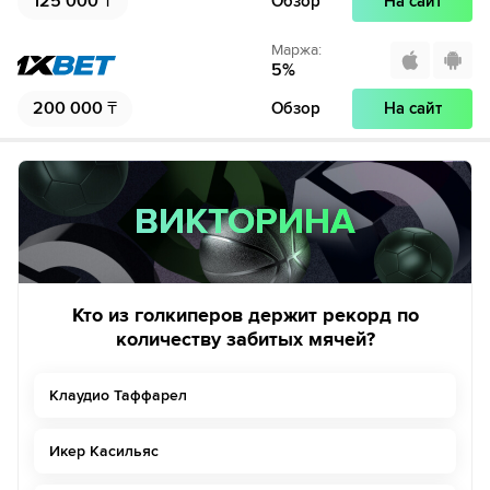
125 000
₸
Обзор
На сайт
Маржа
:
5
%
200 000
₸
Обзор
На сайт
ВИКТОРИНА
ВИКТОРИНА
Кто из голкиперов держит рекорд по
количеству забитых мячей?
Клаудио Таффарел
Икер Касильяс