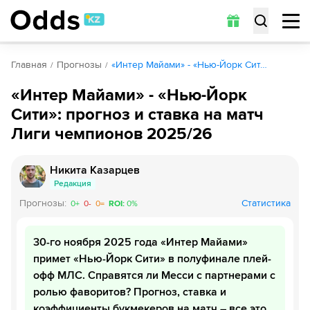
Главная
Прогнозы
«Интер Майами» - «Нью-Йорк Сит…
«Интер Майами» - «Нью-Йорк
Сити»: прогноз и ставка на матч
Лиги чемпионов 2025/26
Никита Казарцев
Редакция
Прогнозы
:
Статистика
0
+
0
-
0
=
ROI
:
0
%
30-го ноября 2025 года «Интер Майами»
примет «Нью-Йорк Сити» в полуфинале плей-
офф МЛС. Справятся ли Месси с партнерами с
ролью фаворитов? Прогноз, ставка и
коэффициенты букмекеров на матч – все это