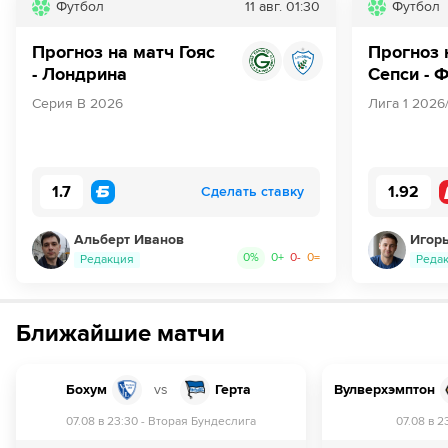
Футбол
11 авг.
01:30
Футбол
Прогноз на матч Гояс
Прогноз 
- Лондрина
Сепси - 
Серия В 2026
Лига 1 2026
1.7
1.92
Сделать ставку
Альберт Иванов
Игор
0
%
0
+
0
-
0
=
Редакция
Реда
Ближайшие матчи
Бохум
vs
Герта
Вулверхэмптон
07.08 в 23:30
-
Вторая Бундеслига
07.08 в 2