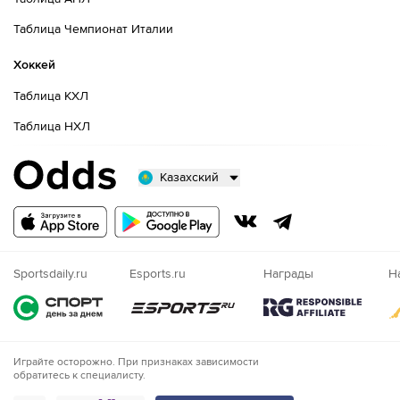
Таблица Чемпионат Италии
Хоккей
Таблица КХЛ
Таблица НХЛ
Казахский
Русский
Казахский
Nigeria
Sportsdaily.ru
Esports.ru
Награды
Н
Играйте осторожно. При признаках зависимости
обратитесь к специалисту.