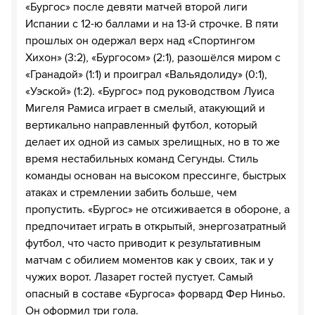
«Бургос» после девяти матчей второй лиги
Испании с 12-ю баллами и на 13-й строчке. В пяти
прошлых он одержал верх над «Спортингом
Хихон» (3:2), «Бургосом» (2:1), разошёлся миром с
«Гранадой» (1:1) и проиграл «Вальядолиду» (0:1),
«Уэской» (1:2). «Бургос» под руководством Луиса
Мигеля Рамиса играет в смелый, атакующий и
вертикально направленный футбол, который
делает их одной из самых зрелищных, но в то же
время нестабильных команд Сегунды. Стиль
команды основан на высоком прессинге, быстрых
атаках и стремлении забить больше, чем
пропустить. «Бургос» не отсиживается в обороне, а
предпочитает играть в открытый, энергозатратный
футбол, что часто приводит к результативным
матчам с обилием моментов как у своих, так и у
чужих ворот. Лазарет гостей пустует. Самый
опасный в составе «Бургоса» форвард Фер Ниньо.
Он оформил три гола.