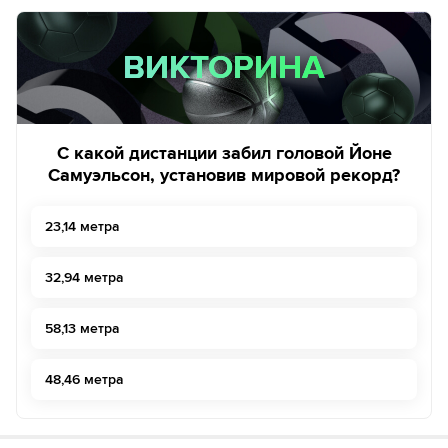
ВИКТОРИНА
ВИКТОРИНА
С какой дистанции забил головой Йоне
Самуэльсон, установив мировой рекорд?
23,14 метра
32,94 метра
58,13 метра
48,46 метра