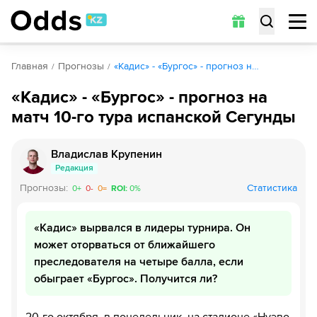
Главная
Прогнозы
«Кадис» - «Бургос» - прогноз н…
«Кадис» - «Бургос» - прогноз на
матч 10-го тура испанской Сегунды
Владислав Крупенин
Редакция
Прогнозы
:
Статистика
0
+
0
-
0
=
ROI
:
0
%
«Кадис» вырвался в лидеры турнира. Он
может оторваться от ближайшего
преследователя на четыре балла, если
обыграет «Бургос». Получится ли?