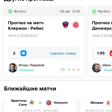
Футбол
08 авг.
21:45
Футбол
Прогноз на матч
Прогноз 
Клермон - Реймс
Дюнкерк 
Лига 2 2026/2027
Лига 2 2026
2
1.95
Сделать ставку
Игорь Пирумов
Иван
0
%
0
+
0
-
0
=
Редакция
Реда
Ближайшие матчи
Бристоль
vs
Уолсолл
Монако
Сити
06.08 в 23:45
-
Кубок АФЛ
06.08 в 23:00
-
Клу