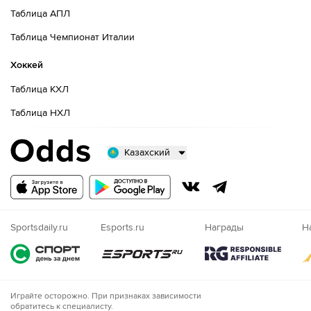
Таблица АПЛ
Таблица Чемпионат Италии
Хоккей
Таблица КХЛ
Таблица НХЛ
Казахский
Русский
Казахский
Nigeria
Sportsdaily.ru
Esports.ru
Награды
Н
Играйте осторожно. При признаках зависимости
обратитесь к специалисту.