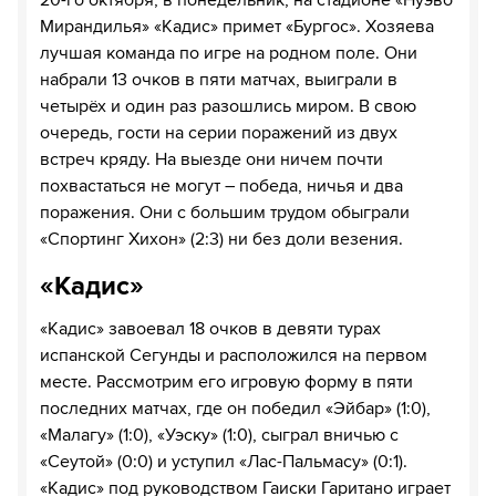
20-го октября, в понедельник, на стадионе «Нуэво
Мирандилья» «Кадис» примет «Бургос». Хозяева
лучшая команда по игре на родном поле. Они
набрали 13 очков в пяти матчах, выиграли в
четырёх и один раз разошлись миром. В свою
очередь, гости на серии поражений из двух
встреч кряду. На выезде они ничем почти
похвастаться не могут – победа, ничья и два
поражения. Они с большим трудом обыграли
«Спортинг Хихон» (2:3) ни без доли везения.
«Кадис»
«Кадис» завоевал 18 очков в девяти турах
испанской Сегунды и расположился на первом
месте. Рассмотрим его игровую форму в пяти
последних матчах, где он победил «Эйбар» (1:0),
«Малагу» (1:0), «Уэску» (1:0), сыграл вничью с
«Сеутой» (0:0) и уступил «Лас-Пальмасу» (0:1).
«Кадис» под руководством Гаиски Гаритано играет