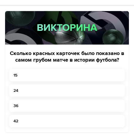
ВИКТОРИНА
ВИКТОРИНА
Сколько красных карточек было показано в
самом грубом матче в истории футбола?
15
24
36
42