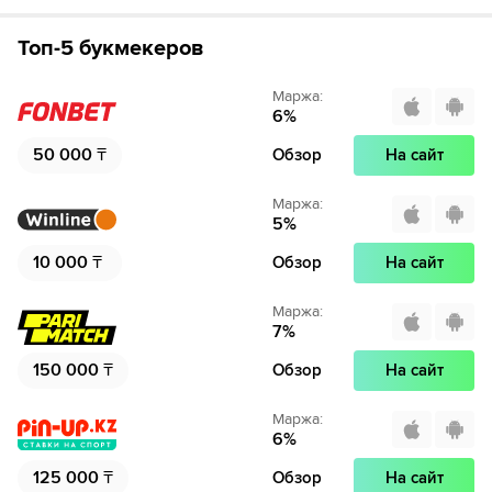
Топ-5 букмекеров
Маржа
:
6
%
50 000
₸
Обзор
На сайт
Маржа
:
5
%
10 000
₸
Обзор
На сайт
Маржа
:
7
%
150 000
₸
Обзор
На сайт
Маржа
:
6
%
125 000
₸
Обзор
На сайт