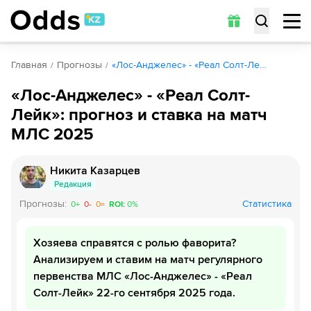
Главная
Прогнозы
«Лос-Анджелес» - «Реал Солт-Ле…
«Лос-Анджелес» - «Реал Солт-
Лейк»: прогноз и ставка на матч
МЛС 2025
Никита Казарцев
Редакция
Прогнозы
:
Статистика
0
+
0
-
0
=
ROI
:
0
%
Хозяева справятся с ролью фаворита?
Анализируем и ставим на матч регулярного
первенства МЛС «Лос-Анджелес» - «Реал
Солт-Лейк» 22-го сентября 2025 года.