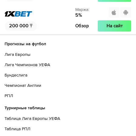
Маржа
:
5
%
200 000
₸
Обзор
На сайт
Прогнозы на футбол
Лига Европы
Лига Чемпионов УЕФА
Бундеслига
Чемпионат Англии
РПЛ
Турнирные таблицы
Таблица Лига Европы УЕФА
Таблица РПЛ