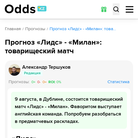
Главная
Прогнозы
Прогноз «Лидс» - «Милан»: това…
Прогноз «Лидс» - «Милан»:
товарищеский матч
Александр Тершуков
Редакция
Прогнозы
:
Статистика
0
+
0
-
0
=
ROI
:
0
%
9 августа, в Дублине, состоится товарищеский
матч «Лидс» - «Милан». Фаворитом выступает
английская команда. Попробуем разобраться
в предматчевых раскладах.