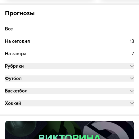
Прогнозы
Все
На сегодня
13
На завтра
7
Рубрики
Футбол
Баскетбол
Хоккей
ВИКТОРИНА
ВИКТОРИНА