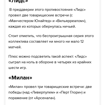
«Лидс»
В преддверии этого противостояния «Лидс»
провел две товарищеские встречи (с
«Манчестером Юнайтед» и «Вильярреалом»),
каждая из которых обернулась ничьей.
Стоит отметить, что беспроигрышная серия этого
коллектива составляет ни много ни мало 12
матчей.
Плюс можно подсветить такой аспект: «Лидс»
сыграл на ноль в обороне в четырех из крайних
шести игр.
«Милан»
«Милан» провел три товарищеские встречи: две
победы (над «Ливерпулем» и «Перт Глори») и
поражение (от «Арсенала»).