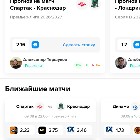
Прогноз на матч
Прогноз 
Спартак - Краснодар
- Лондри
Премьер-Лига 2026/2027
Серия В 20
2.16
1.7
Сделать ставку
Александр Тершуков
Альб
0
%
0
+
0
-
0
=
Редакция
Реда
Ближайшие матчи
Спартак
vs
Краснодар
Динамо
09.08 в 22:00
-
Премьер-Лига
09.08 в 16:
2.23
3.75
3.46
1.73