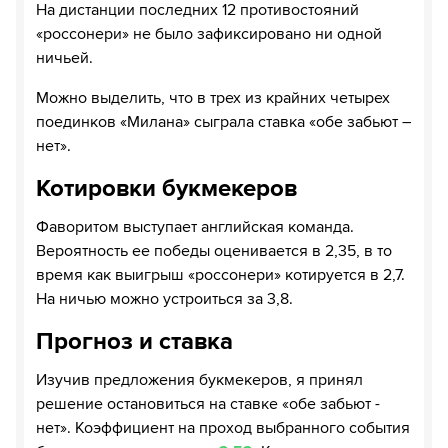
На дистанции последних 12 противостояний
«россонери» не было зафиксировано ни одной
ничьей.
Можно выделить, что в трех из крайних четырех
поединков «Милана» сыграла ставка «обе забьют –
нет».
Котировки букмекеров
Фаворитом выступает английская команда.
Вероятность ее победы оценивается в 2,35, в то
время как выигрыш «россонери» котируется в 2,7.
На ничью можно устроиться за 3,8.
Прогноз и ставка
Изучив предложения букмекеров, я принял
решение остановиться на ставке «обе забьют -
нет». Коэффициент на проход выбранного события