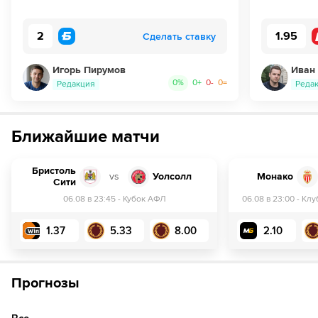
2
1.95
Сделать ставку
Игорь Пирумов
Иван
0
%
0
+
0
-
0
=
Редакция
Реда
Ближайшие матчи
Бристоль
vs
Уолсолл
Монако
Сити
06.08 в 23:45
-
Кубок АФЛ
06.08 в 23:00
-
Клу
1.37
5.33
8.00
2.10
Прогнозы