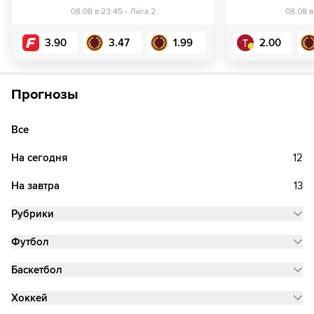
08.08 в 23:45
-
Лига 2
08.08 в
3.90
3.47
1.99
2.00
Прогнозы
Все
На сегодня
12
На завтра
13
Рубрики
Футбол
Баскетбол
Хоккей