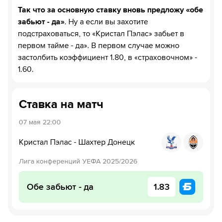
Так что за основную ставку вновь предложу «обе
забьют - да»
. Ну а если вы захотите
подстраховаться, то «Кристал Пэлас» забьет в
первом тайме - да». В первом случае можно
застолбить коэффициент 1.80, в «страховочном» -
1.60.
Ставка на матч
07 мая
22:00
Кристал Пэлас
-
Шахтер Донецк
Лига конференций УЕФА 2025/2026
Обе забьют - да
1.83