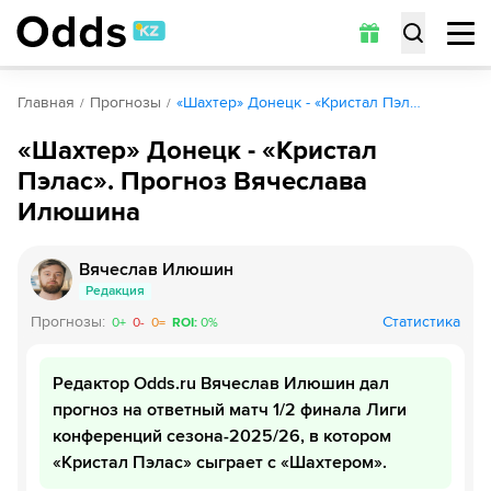
Главная
Прогнозы
«Шахтер» Донецк - «Кристал Пэл…
«Шахтер» Донецк - «Кристал
Пэлас». Прогноз Вячеслава
Илюшина
Вячеслав Илюшин
Редакция
Прогнозы
:
Статистика
0
+
0
-
0
=
ROI
:
0
%
Редактор Odds.ru Вячеслав Илюшин дал
прогноз на ответный матч 1/2 финала Лиги
конференций сезона-2025/26, в котором
«Кристал Пэлас» сыграет с «Шахтером».