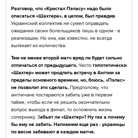
Разговор, что «Кристал Пэласу» надо было
опасаться «Шахтера», в целом, был правдив
.
Украинский коллектив не сумел оправдать
ожидания своих болельщиков лишь в одном - в
реализации. Но она, как известно, не всегда
вытекает из количества.
Тем не менее второй матч вряд ли будет сильно
отличаться от предыдущего.
Чисто
гипотетически
«Шахтер» может продлить встречу в Англии за
пределы основного времени, но, боюсь, «Пэлас»
не позволит это сделать.
Предположу, что
англичане постараются забить уже в первом
тайме, чтобы если не решить окончательно
вопрос выхода в финал, то осложнить жизнь
сопернику. З
абьет ли «Шахтер»? Ну так а почему
бы ему не забить. Напомним еще раз - украинцы
по весне забивают в каждом матче.