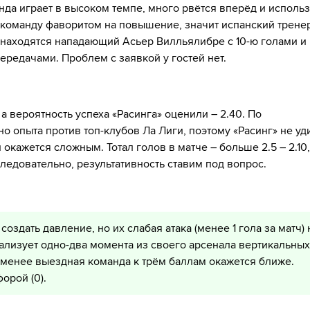
да играет в высоком темпе, много рвётся вперёд и использ
ая команду фаворитом на повышение, значит испанский трене
 находятся нападающий Асьер Вилльялибре с 10-ю голами и
ередачами. Проблем с заявкой у гостей нет.
а вероятность успеха «Расинга» оценили – 2.40. По
о опыта против топ-клубов Ла Лиги, поэтому «Расинг» не уд
окажется сложным. Тотал голов в матче – больше 2.5 – 2.10,
 следовательно, результативность ставим под вопрос.
создать давление, но их слабая атака (менее 1 гола за матч) 
реализует одно-два момента из своего арсенала вертикальных
е менее выездная команда к трём баллам окажется ближе.
орой (0).