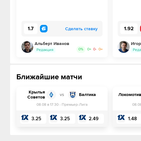
1.7
1.92
Сделать ставку
Альберт Иванов
Игор
0
%
0
+
0
-
0
=
Редакция
Ред
Ближайшие матчи
Крылья
vs
Балтика
Локомоти
Советов
08.08 в 17:30
-
Премьер-Лига
08.0
3.25
3.25
2.49
1.48