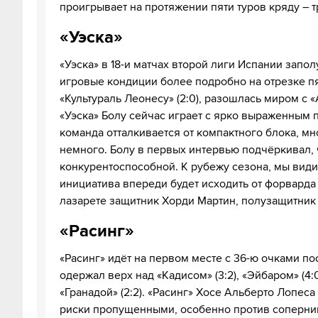
проигрывает на протяжении пяти туров кряду – т
«Уэска»
«Уэска» в 18-и матчах второй лиги Испании запо
игровые кондиции более подробно на отрезке пят
«Культураль Леонесу» (2:0), разошлась миром с «А
«Уэска» Болу сейчас играет с ярко выраженным
команда отталкивается от компактного блока, мн
немного. Болу в первых интервью подчёркивал, 
конкурентоспособной. К рубежу сезона, мы види
инициатива впереди будет исходить от форварда
лазарете защитник Хорди Мартин, полузащитник
«Расинг»
«Расинг» идёт на первом месте с 36-ю очками по
одержал верх над «Кадисом» (3:2), «Эйбаром» (4:0)
«Гранадой» (2:2). «Расинг» Хосе Альберто Лопеса
риски пропущенными, особенно против соперник