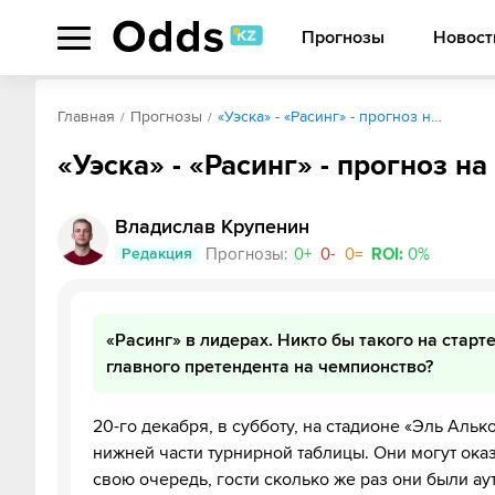
Прогнозы
Новост
Главная
Прогнозы
«Уэска» - «Расинг» - прогноз н…
«Уэска» - «Расинг» - прогноз н
Владислав Крупенин
Редакция
Прогнозы
:
0
+
0
-
0
=
ROI
:
0
%
«Расинг» в лидерах. Никто бы такого на старт
главного претендента на чемпионство?
20-го декабря, в субботу, на стадионе «Эль Альк
нижней части турнирной таблицы. Они могут оказа
свою очередь, гости сколько же раз они были ау