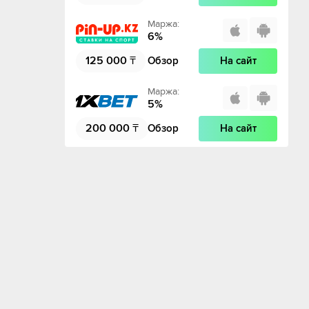
Маржа
:
6
%
125 000
₸
Обзор
На сайт
Маржа
:
5
%
200 000
₸
Обзор
На сайт