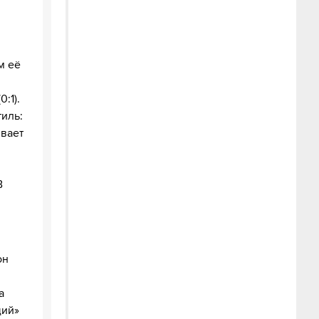
м её
:1).
иль:
ивает
В
он
а
щий»