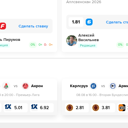
Аллсвенскан 2026
1.81
Сделать ст
Сделать ставку
Алексей
ь Пирумов
Васильнев
0
%
0
+
0
-
0
=
0
%
0
акция
Редакция
в
vs
Акрон
Карлсруэ
vs
Арм
8 в 20:00
-
Премьер-Лига
08.08 в 16:00
-
Вторая Бундесли
5.01
6.92
2.81
3.81