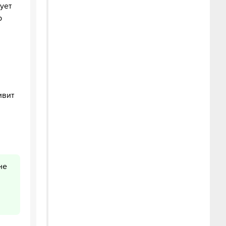
ует
р
ивит
не