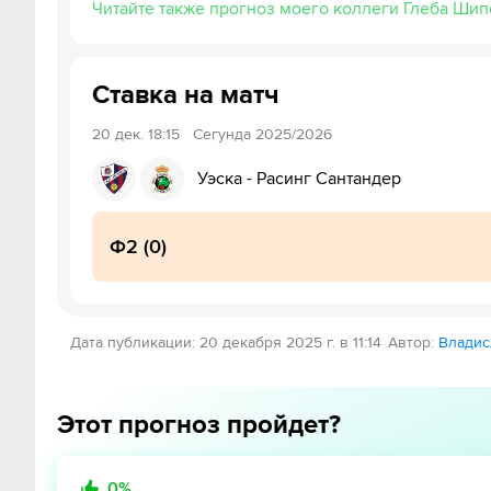
Читайте также прогноз моего коллеги Глеба Шип
Ставка на матч
20 дек.
18:15
Сегунда 2025/2026
Уэска
-
Расинг Сантандер
Ф2 (0)
Дата публикации
:
20 декабря 2025 г. в 11:14
Автор
:
Владис
Этот прогноз пройдет?
0
%