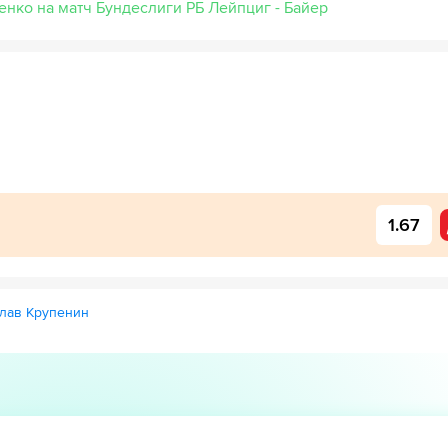
енко на матч Бундеслиги РБ Лейпциг - Байер
1.67
лав Крупенин