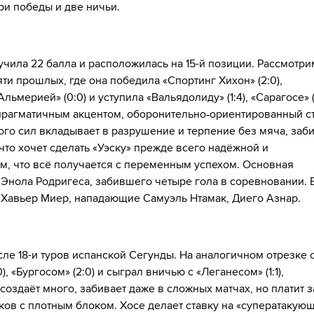
ри победы и две ничьи.
лучила 22 балла и расположилась на 15-й позиции. Рассмотри
и прошлых, где она победила «Спортинг Хихон» (2:0),
льмерией» (0:0) и уступила «Вальядолиду» (1:4), «Сарагосе» (0
 прагматичным акцентом, оборонительно‑ориентированный ст
ого сил вкладывает в разрушение и терпение без мяча, заб
что хочет сделать «Уэску» прежде всего надёжной и
м, что всё получается с переменным успехом. Основная
 Энола Родригеса, забившего четыре гола в соревновании. 
 Хавьер Миер, нападающие Самуэль Нтамак, Диего Азнар.
сле 18-и туров испанской Сегунды. На аналогичном отрезке 
, «Бургосом» (2:0) и сыграл вничью с «Леганесом» (1:1),
 создаёт много, забивает даже в сложных матчах, но платит з
ов с плотным блоком. Хосе делает ставку на «суператакую