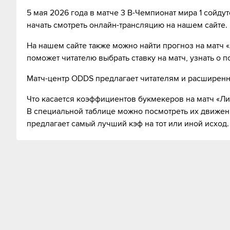
Перейдите на сайт ОККО ТВ
Далее нажмите на
«Создать учетную запись 
Выберите тариф за 1₽ и нажмите
«Оформить по
5 мая 2026 года в матче 3 B-Чемпионат мира 1 сойдут
начать смотреть онлайн-трансляцию на нашем сайте.
Нажмите на кнопку
«Оформить подписку»
Введите вашу электронную почту
Введите данные карты и с нее спишется 1₽
На нашем сайте также можно найти прогноз на матч 
Далее нажмите на
«Создать учетную запись в
Выберите тариф за 1₽ и нажмите
«Оформить по
Наслаждаемся трансляциями любимых матчей в 
поможет читателю выбрать ставку на матч, узнать о 
Введите вашу электронную почту
Введите данные карты и с нее спишется 1₽
Матч-центр ODDS предлагает читателям и расширенну
Если качество предоставляемых услуг МАТЧ ТВ вас не устроит, м
Выберите тариф за 1₽ и нажмите
«Оформить по
Наслаждаемся трансляциями любимых матчей в 
Что касается коэффициентов букмекеров на матч «Лит
Введите данные карты и с нее спишется 1₽
В специальной таблице можно посмотреть их движение
Если качество предоставляемых услуг НТВ ПЛЮС вас не устроит,
предлагает самый лучший кэф на тот или иной исход.
Наслаждаемся трансляциями любимых матчей в 
Если качество предоставляемых услуг ОККО ТВ вас не устроит, м