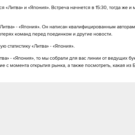
в НТВ ПЛЮС»
дписку»
ся «Литва» и «Япония». Встреча начнется в 15:30, тогда же и
«Литва» - «Япония». Он написан квалифицированным авторам
 ОККО ТВ»
дписку»
HD качестве в течение 7-и дней всего за 1₽
потерях команд перед поединком и другие новости.
ю статистику «Литва» - «Япония».
ожете отвязать карту для последующего списания в течение 7 дней.
дписку»
HD качестве в течение 7-и дней всего за 1₽
ва» - «Япония», то мы собрали для вас линии от ведущих б
 с момента открытия рынка, а также посмотреть, какая из 
 можете отвязать карту для последующего списания в течение 7 дней.
HD качестве в течение 7-и дней всего за 1₽
ожете отвязать карту для последующего списания в течение 7 дней.