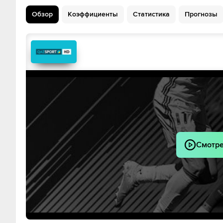
Обзор
Коэффициенты
Статистика
Прогнозы
Смотре