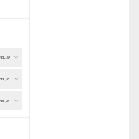
укция
укция
укция