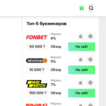
Топ-5 букмекеров
Маржа
:
6
%
50 000
₸
Обзор
На сайт
Маржа
:
5
%
10 000
₸
Обзор
На сайт
Маржа
:
7
%
150 000
₸
Обзор
На сайт
Маржа
: