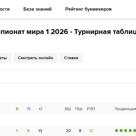
ости
База знаний
Рейтинг букмекеров
ионат мира 1 2026 - Турнирная табли
таты
Смотреть онлайн
Ставки
В
П
О
ЗШ
ПШ
РЗП
Тенденци
5
0
13
20
8
12