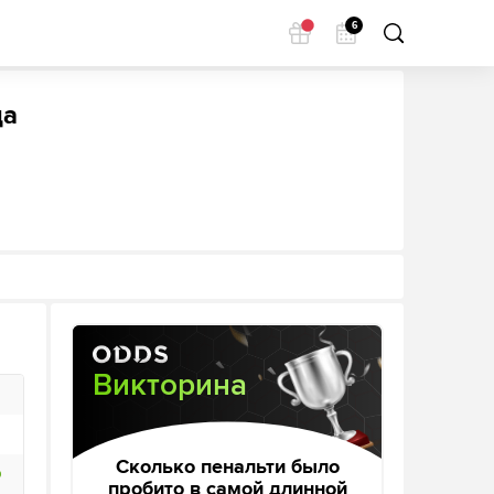
6
ца
Викторина
я
Сколько пенальти было
пробито в самой длинной