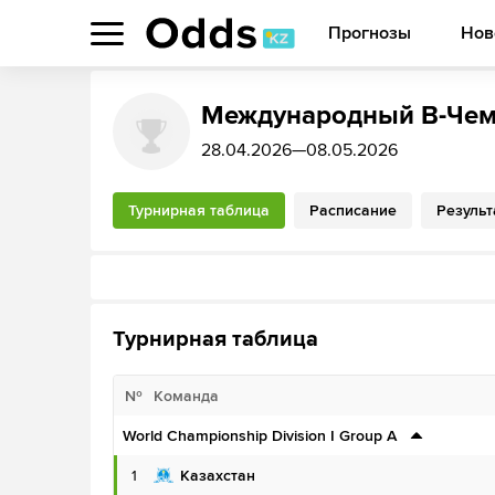
Прогнозы
Нов
Международный B-Чемп
28.04.2026—08.05.2026
Турнирная таблица
Расписание
Резуль
Турнирная таблица
№
Команда
World Championship Division I Group A
1
Казахстан