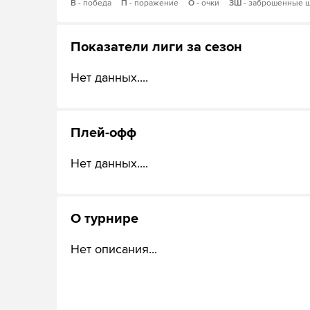
В
- победа
П
- поражение
О
- очки
ЗШ
- заброшенные 
Показатели лиги за сезон
Нет данных....
Плей-офф
Нет данных....
О турнире
Нет описания...