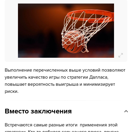
Выполнение перечисленных выше условий позволяют
увеличить качество игры по стратегии Далласа,
повышает вероятность выигрыша и минимизирует
риски.
Вместо заключения
Встречаются самые разные итоги применения этой
стратегии. Кто-то добился серьезного плюса, другие