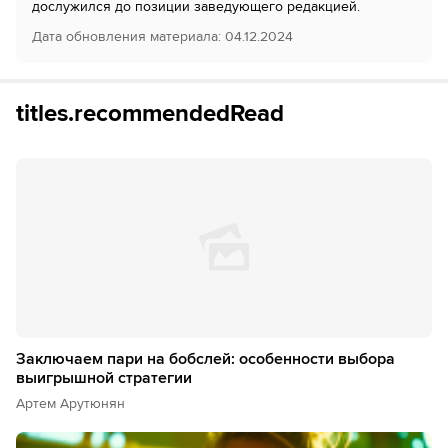
дослужился до позиции заведующего редакцией.
Дата обновления материала
:
04.12.2024
titles.recommendedRead
Заключаем пари на бобслей: особенности выбора
выигрышной стратегии
Артем Арутюнян