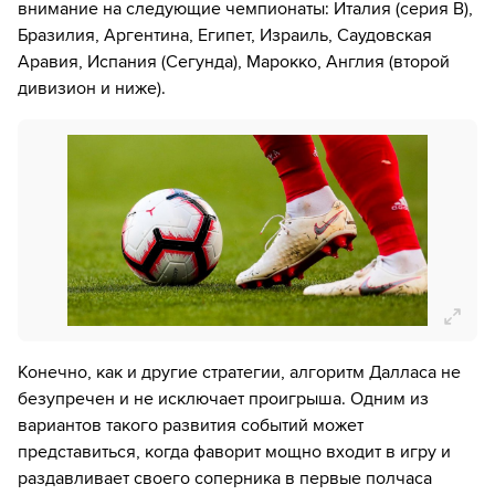
внимание на следующие чемпионаты: Италия (серия В),
Бразилия, Аргентина, Египет, Израиль, Саудовская
Аравия, Испания (Сегунда), Марокко, Англия (второй
дивизион и ниже).
Конечно, как и другие стратегии, алгоритм Далласа не
безупречен и не исключает проигрыша. Одним из
вариантов такого развития событий может
представиться, когда фаворит мощно входит в игру и
раздавливает своего соперника в первые полчаса