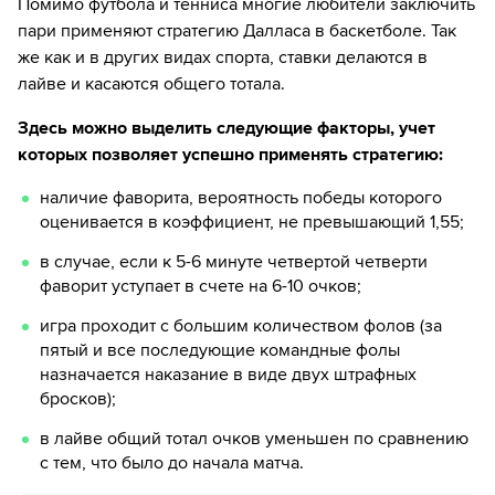
Помимо футбола и тенниса многие любители заключить
пари применяют стратегию Далласа в баскетболе. Так
же как и в других видах спорта, ставки делаются в
лайве и касаются общего тотала.
Здесь можно выделить следующие факторы, учет
которых позволяет успешно применять стратегию:
наличие фаворита, вероятность победы которого
оценивается в коэффициент, не превышающий 1,55;
в случае, если к 5-6 минуте четвертой четверти
фаворит уступает в счете на 6-10 очков;
игра проходит с большим количеством фолов (за
пятый и все последующие командные фолы
назначается наказание в виде двух штрафных
бросков);
в лайве общий тотал очков уменьшен по сравнению
с тем, что было до начала матча.