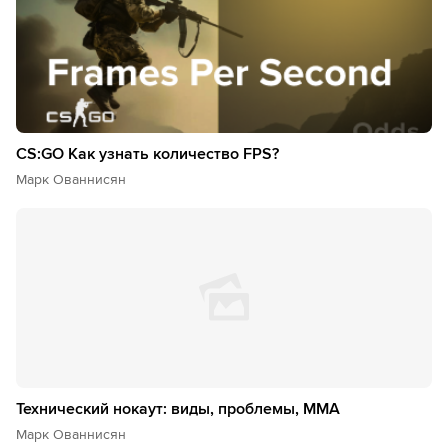
CS:GO Как узнать количество FPS?
Марк Ованнисян
Технический нокаут: виды, проблемы, ММА
Марк Ованнисян