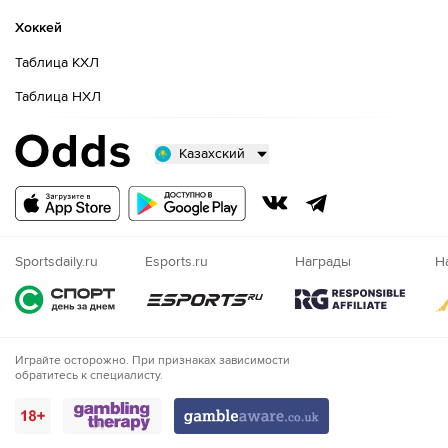
Хоккей
Таблица КХЛ
Таблица НХЛ
Казахский
Русский
Казахский
Nigeria
Sportsdaily.ru
Esports.ru
Награды
Н
Играйте осторожно. При признаках зависимости
обратитесь к специалисту.