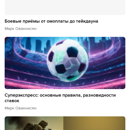
Боевые приёмы от омоплаты до тейкдауна
Марк Ованнисян
Суперэкспресс: основные правила, разновидности
ставок
Марк Ованнисян