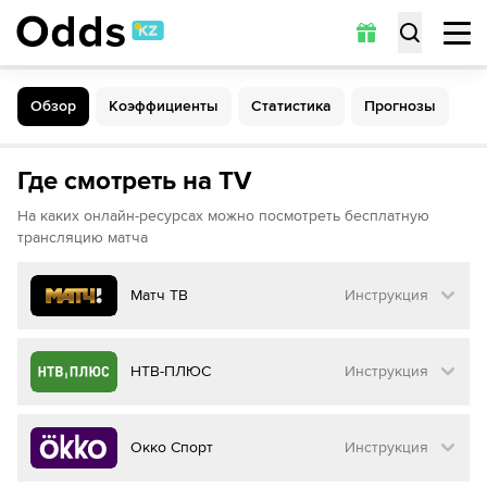
Обзор
Коэффициенты
Статистика
Прогнозы
Обзор
Коэффициенты
Статистика
Прогнозы
Где смотреть на TV
На каких онлайн-ресурсах можно посмотреть бесплатную
трансляцию матча
Матч ТВ
Инструкция
Как смотреть бесплатно трансляцию матча
НТВ-ПЛЮС
Инструкция
на
Матч ТВ
Инструкция
:
Как смотреть бесплатно трансляцию матча
Окко Спорт
Инструкция
на
НТВ ПЛЮС
Перейдите на сайт МАТЧ ТВ