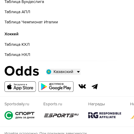
Таблица Бундеслига
Таблица АПЛ
Таблица Чемпионат Италии
Хоккей
Таблица КХЛ
Таблица НХЛ
Казахский
Русский
Казахский
Nigeria
Sportsdaily.ru
Esports.ru
Награды
Н
Играйте осторожно. При признаках зависимости