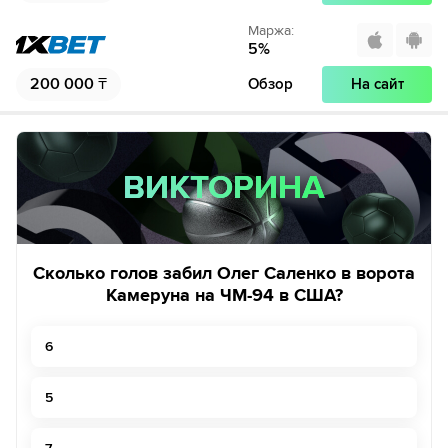
Маржа
:
Если качество предоставляемых услуг ОККО ТВ вас не устроит,
5
%
можете отвязать карту для последующего списания в течение 7
дней.
200 000
₸
Обзор
На сайт
ВИКТОРИНА
ВИКТОРИНА
Сколько голов забил Олег Саленко в ворота
Камеруна на ЧМ-94 в США?
6
5