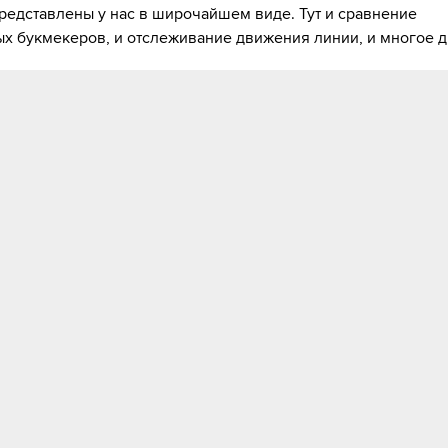
представлены у нас в широчайшем виде. Тут и сравнение
ых букмекеров, и отслеживание движения линии, и многое д