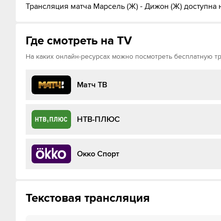
Трансляция матча Марсель (Ж) - Дижон (Ж) доступна 
Где смотреть на TV
На каких онлайн-ресурсах можно посмотреть бесплатную т
Матч ТВ
Как смотреть бесплатно трансляцию матча
НТВ-ПЛЮС
Инструкция
:
Как смотреть бесплатно трансляцию матча
Перейдите на сайт МАТЧ ТВ
Окко Спорт
Инструкция
:
Нажмите на кнопку
«Оформить подписку»
Как смотреть бесплатно трансляцию матча
Перейдите на сайт НТВ ПЛЮС
Далее нажмите на
«Создать учетную запись в
Текстовая трансляция
Инструкция
:
Нажмите на кнопку
«Оформить подписку»
Введите вашу электронную почту