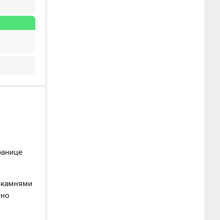
ранице
и камнями
вно