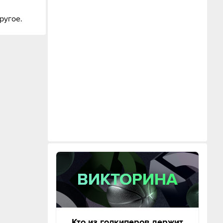
ругое.
ВИКТОРИНА
ВИКТОРИНА
Кто из голкиперов держит