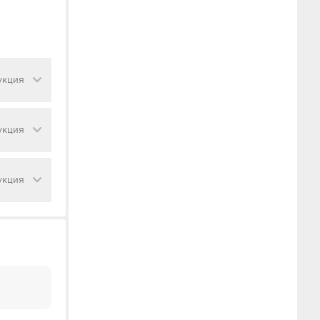
укция
укция
укция