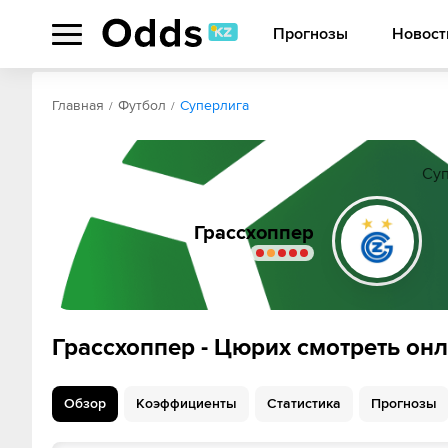
Прогнозы
Новост
Обзор
Коэффициенты
Статистика
Прогнозы
Главная
Футбол
Суперлига
Суп
Грассхоппер
Грассхоппер - Цюрих смотреть он
Обзор
Коэффициенты
Статистика
Прогнозы