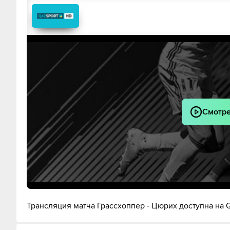
Смотре
Трансляция матча Грассхоппер - Цюрих доступна на Q