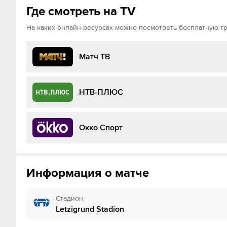
Где смотреть на TV
На каких онлайн-ресурсах можно посмотреть бесплатную т
Матч ТВ
Как смотреть бесплатно трансляцию матча
НТВ-ПЛЮС
Инструкция
:
Как смотреть бесплатно трансляцию матча
Перейдите на сайт МАТЧ ТВ
Окко Спорт
Инструкция
:
Нажмите на кнопку
«Оформить подписку»
Как смотреть бесплатно трансляцию матча
Перейдите на сайт НТВ ПЛЮС
Далее нажмите на
«Создать учетную запись в
Информация о матче
Инструкция
:
Нажмите на кнопку
«Оформить подписку»
Введите вашу электронную почту
Перейдите на сайт ОККО ТВ
Стадион
Далее нажмите на
«Создать учетную запись 
Выберите тариф за 1₽ и нажмите
«Оформить по
Letzigrund Stadion
Нажмите на кнопку
«Оформить подписку»
Введите вашу электронную почту
Введите данные карты и с нее спишется 1₽