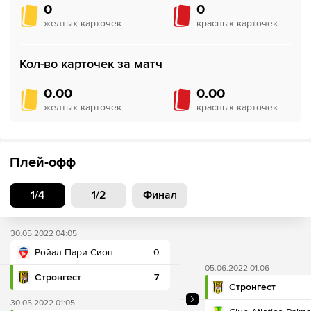
0
0
желтых карточек
красных карточек
Кол-во карточек за матч
0.00
0.00
желтых карточек
красных карточек
Плей-офф
1/4
1/2
Финал
30.05.2022 04:05
Ройал Пари Сион
0
05.06.2022 01:06
Стронгест
7
Стронгест
30.05.2022 01:05