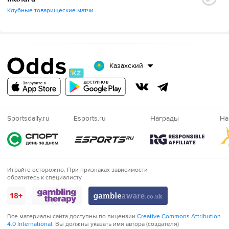
Клубные товарищеские матчи
Казахский
Sportsdaily.ru
Esports.ru
Награды
На
Играйте
Играйте осторожно. При признаках зависимости
обратитесь к специалисту.
осторожно!
Все материалы сайта доступны по лицензии
Creative Commons Attribution
4.0 International
. Вы должны указать имя автора (создателя)