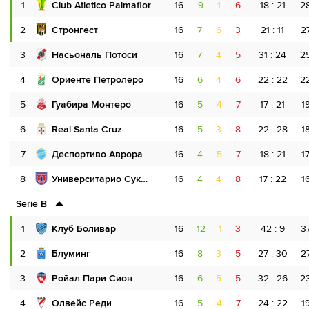
1
Club Atletico Palmaflor
16
9
1
6
18 : 21
2
2
Стронгест
16
7
6
3
21 : 11
2
3
Насьональ Потоси
16
7
4
5
31 : 24
2
4
Ориенте Петролеро
16
6
4
6
22 : 22
2
5
Гуабира Монтеро
16
5
4
7
17 : 21
1
6
Real Santa Cruz
16
5
3
8
22 : 28
1
7
Деспортиво Аврора
16
4
5
7
18 : 21
1
8
Университарио Сукре
16
4
4
8
17 : 22
1
Serie B
1
Клуб Боливар
16
12
1
3
42 : 9
3
2
Блуминг
16
8
3
5
27 : 30
2
3
Ройал Пари Сион
16
6
5
5
32 : 26
2
4
Олвейс Реди
16
5
4
7
24 : 22
1