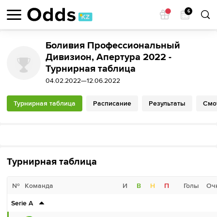
6
Боливия Профессиональный
Дивизион, Апертура 2022 -
Турнирная таблица
04.02.2022—12.06.2022
Турнирная таблица
Расписание
Результаты
Смо
Турнирная таблица
№
Команда
И
В
Н
П
Голы
Оч
Serie A