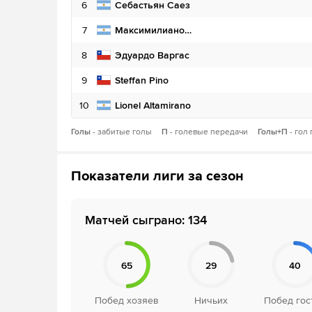
6
6
Себастьян Саез
Николас Гарридо
7
7
Хуан Диас
Максимилиано Ромеро
8
8
Эдуардо Варгас
Себастьян Гальегос
9
9
Steffan Pino
Франсиско Салинас
10
10
Lionel Altamirano
Manuel Fernandez
Голы
ЖК
- забитые голы
П
- голевые передачи
КК
Голы+П
- гол
Показатели лиги за сезон
Матчей сыграно: 134