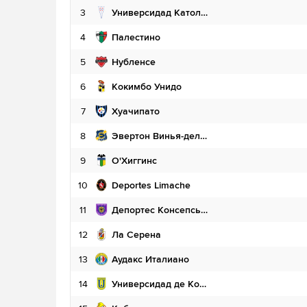
3
Универсидад Католика
4
Палестино
5
Нубленсе
6
Кокимбо Унидо
7
Хуачипато
8
Эвертон Винья-дель-Мар
9
О'Хиггинс
10
Deportes Limache
11
Депортес Консепсьон
12
Ла Серена
13
Аудакс Италиано
14
Универсидад де Консепсьон