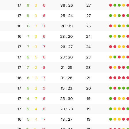
17
8
3
6
38 : 26
27
17
8
3
6
25 : 24
27
16
6
7
3
20 : 19
25
16
7
3
6
23 : 20
24
17
7
3
7
26 : 27
24
17
6
5
6
23 : 20
23
17
7
2
8
21 : 25
23
16
6
3
7
31 : 26
21
17
6
2
9
19 : 23
20
17
4
7
6
25 : 30
19
17
5
4
8
20 : 23
19
16
5
4
7
13 : 27
19