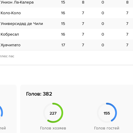
Унион Ла-Калера
О'Хиггинс
15
10
8
0
5
8
1
Коло-Коло
Универсидад Католика
16
12
7
0
5
7
1
Универсидад де Чили
Палестино
15
16
7
0
5
7
1
Кобресал
Кокимбо Унидо
16
13
7
0
5
7
1
Хуачипато
Кокимбо Унидо
17
13
7
0
5
7
1
 плюс пас
Голов: 382