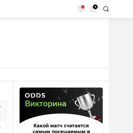
6
Викторина
я
Какой матч считается
самым посещаемым в