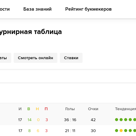
ости
База знаний
Рейтинг букмекеров
Турнирная таблица
таты
Смотреть онлайн
Ставки
И
В
Н
П
Голы
Очки
Тенденци
17
14
0
3
36 : 16
42
17
8
6
3
21 : 11
30