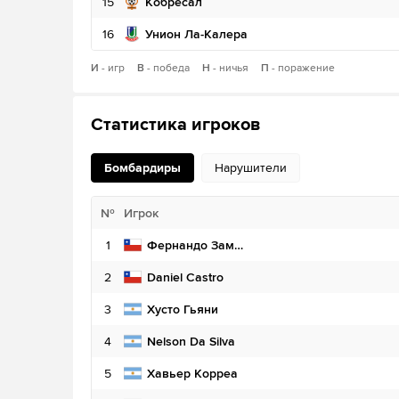
15
Кобресал
16
Унион Ла-Калера
И
- игр
В
- победа
Н
- ничья
П
- поражение
Статистика игроков
Бомбардиры
Нарушители
№
№
Игрок
Игрок
1
1
Marco Collao
Фернандо Зампедри
2
2
Daniel Castro
Diego Carrasco
3
3
Хусто Гьяни
Пабло Кальдерон
4
4
Nelson Da Silva
Клементе Монтес
5
5
Хавьер Корреа
Yerko Gonzalez