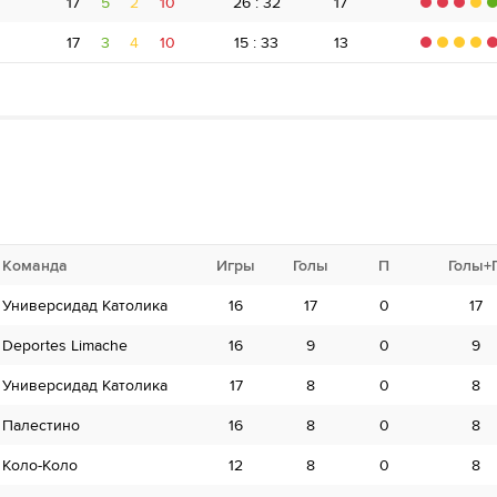
17
5
2
10
26 : 32
17
17
3
4
10
15 : 33
13
Команда
Команда
Игры
Голы
Игры
П
ЖК
Голы+
К
Универсидад Католика
Аудакс Италиано
16
17
14
0
5
17
Deportes Limache
Депортес Консепсьон
16
9
8
0
2
9
Универсидад Католика
Нубленсе
17
8
8
0
2
8
Палестино
Универсидад Католика
16
8
11
0
1
8
Коло-Коло
Deportes Limache
12
13
8
0
1
8