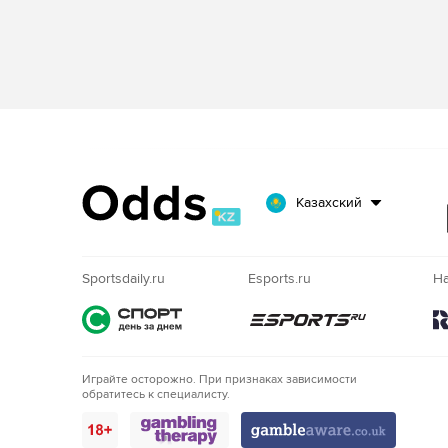
Казахский
Sportsdaily.ru
Esports.ru
Н
Играйте
Играйте осторожно. При признаках зависимости
обратитесь к специалисту.
осторожно!