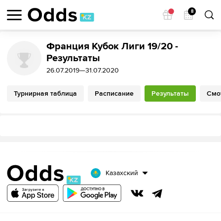
8
Франция Кубок Лиги 19/20 -
Результаты
26.07.2019—31.07.2020
Турнирная таблица
Расписание
Результаты
Смо
Казахский