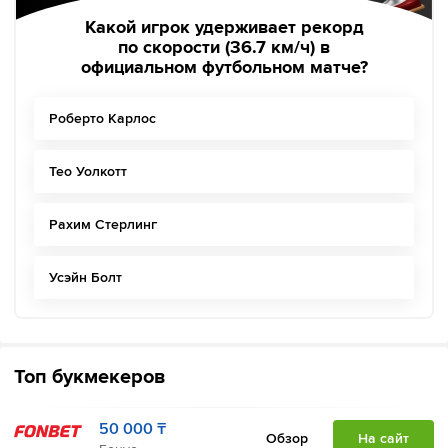
Какой игрок удерживает рекорд
по скорости (36.7 км/ч) в
официальном футбольном матче?
Роберто Карлос
Тео Уолкотт
Рахим Стерлинг
Усэйн Болт
Топ букмекеров
50 000 ₸
Обзор
На сайт