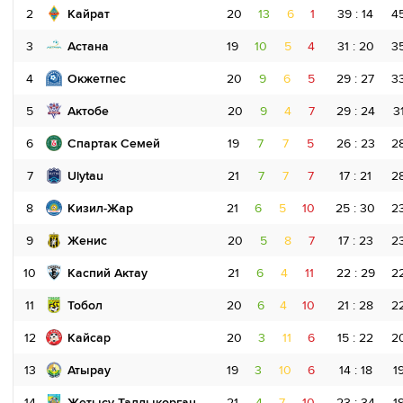
2
Кайрат
20
13
6
1
39 : 14
4
3
Астана
19
10
5
4
31 : 20
3
4
Окжетпес
20
9
6
5
29 : 27
3
5
Актобе
20
9
4
7
29 : 24
3
6
Спартак Семей
19
7
7
5
26 : 23
2
7
Ulytau
21
7
7
7
17 : 21
2
8
Кизил-Жар
21
6
5
10
25 : 30
2
9
Женис
20
5
8
7
17 : 23
2
10
Каспий Актау
21
6
4
11
22 : 29
2
11
Тобол
20
6
4
10
21 : 28
2
12
Кайсар
20
3
11
6
15 : 22
2
13
Атырау
19
3
10
6
14 : 18
1
14
Жетысу Талдыкорган
21
4
7
10
23 : 34
1