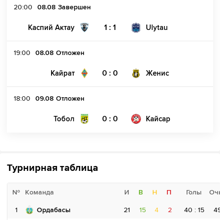
20:00
08.08
Завершен
1 : 1
Каспий Актау
Ulytau
19:00
08.08
Отложен
0 : 0
Кайрат
Женис
18:00
09.08
Отложен
0 : 0
Тобол
Кайсар
Турнирная таблица
№
Команда
И
В
Н
П
Голы
Оч
1
Ордабасы
21
15
4
2
40 : 15
4