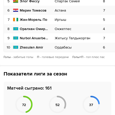
5
5
Элог Фессу
Иван Башич
Спартак Семей
Астана
8
3
6
6
Марин Томасов
Иван Кузьмичев
Астана
Окжетпес
2
7
7
7
Жан-Морель По
Зураб Тевзадзе
Иртыш
Кайрат
5
3
8
8
Nemanja Micevic
Оралхан Омиртаев
Окжетпес
Алтай Семей
4
1
9
9
Луиш Карлуш Мата
Nurbol Anuarbekov
Жетысу Талдыкорган
Кайрат
2
7
10
10
Zhasulan Amir
Роман Муртазаев
Ордабасы
Спартак Семей
6
8
Голы
ЖК
- забитые голы
П
- голевые передачи
КК
Голы+П
- гол плюс пас
Показатели лиги за сезон
Матчей сыграно: 161