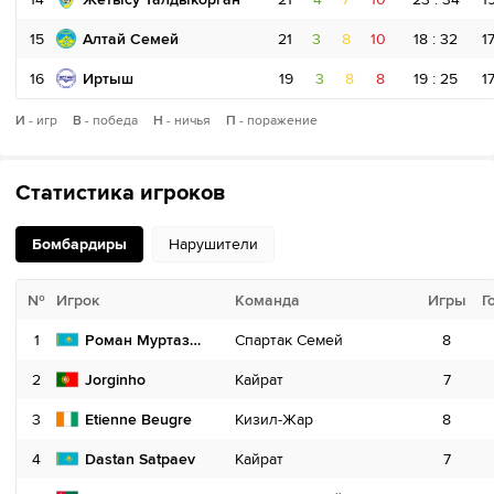
15
Алтай Семей
21
3
8
10
18 : 32
1
16
Иртыш
19
3
8
8
19 : 25
1
И
- игр
В
- победа
Н
- ничья
П
- поражение
Статистика игроков
Бомбардиры
Нарушители
№
№
Игрок
Игрок
Команда
Команда
Игры
Игры
Г
1
1
Nedeljko Piscevic
Роман Муртазаев
Спартак Семей
Кизил-Жар
8
2
2
2
Jorginho
Сенна Мианге
Кайрат
Актобе
7
1
3
3
Etienne Beugre
Ivan Saravanja
Кизил-Жар
Женис
8
1
4
4
Dastan Satpaev
Папа Алиун Ндиай
Кайрат
Тобол
7
1