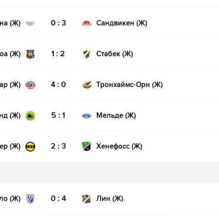
0 : 3
на (Ж)
Сандвикен (Ж)
1 : 2
оа (Ж)
Стабек (Ж)
4 : 0
ар (Ж)
Тронхаймс-Орн (Ж)
5 : 1
нд (Ж)
Мельде (Ж)
2 : 3
ер (Ж)
Хенефосс (Ж)
0 : 4
ло (Ж)
Лин (Ж)