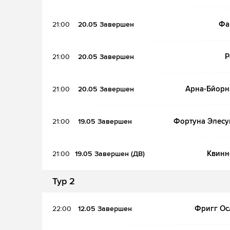
Фа
21:00
20.05
Завершен
Р
21:00
20.05
Завершен
Арна-Бйорн
21:00
20.05
Завершен
Фортуна Элесу
21:00
19.05
Завершен
Квинн
21:00
19.05
Завершен (ДВ)
Тур 2
Фригг Ос
22:00
12.05
Завершен