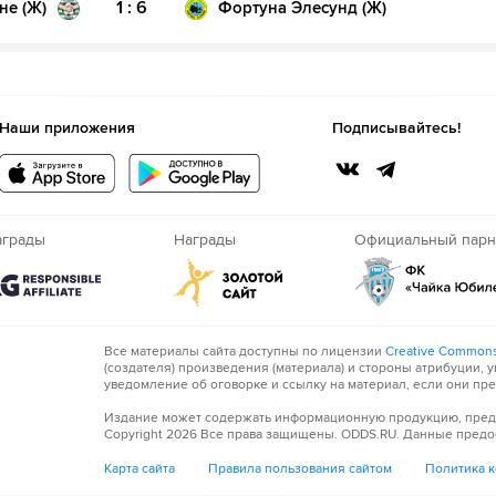
1 : 6
не (Ж)
Фортуна Элесунд (Ж)
Наши приложения
Подписывайтесь!
аграды
Награды
Официальный парн
Все материалы сайта доступны по лицензии
Creative Commons A
(создателя) произведения (материала) и стороны атрибуции, 
уведомление об оговорке и ссылку на материал, если они пр
Издание может содержать информационную продукцию, предн
Copyright 2026 Все права защищены.
ODDS.RU
. Данные предос
Карта сайта
Правила пользования сайтом
Политика 