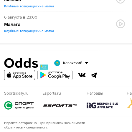
Клубные товарищеские матчи
6 августа в 23:00
Малага
Клубные товарищеские матчи
Казахский
Sportsdaily.ru
Esports.ru
Награды
На
Играйте
Играйте осторожно. При признаках зависимости
обратитесь к специалисту.
осторожно!