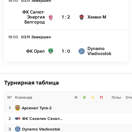
16:00
03.11
Завершен
ФК Салют-
1 : 2
Энергия
Химки-М
Белгород
18:00
03.11
Завершен
Dynamo
1 : 0
ФК Орел
Vladivostok
Турнирная таблица
№
Команда
И
В
Н
П
Голы
Оч
1
Арсенал Тула-2
2
ФК Сахалин Сахалинск
3
Dynamo Vladivostok