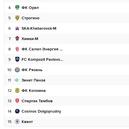
4
ФК Орел
5
Строгино
6
SKA-Khabarovsk-M
7
Химки-М
8
ФК Салют-Энергия Белгород
9
FC Kompozit Pavlovskiy Posad
10
ФК Рязань
11
Зенит Пенза
12
ФК Коломна
13
Спартак Тамбов
14
Cosmos Dolgoprudny
15
Квант