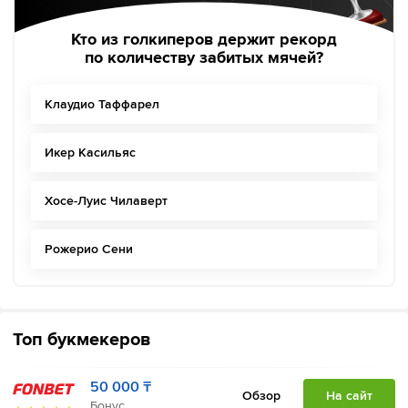
Кто из голкиперов держит рекорд
по количеству забитых мячей?
Клаудио Таффарел
Икер Касильяс
Хосе-Луис Чилаверт
Рожерио Сени
Топ букмекеров
50 000 ₸
Обзор
На сайт
Бонус