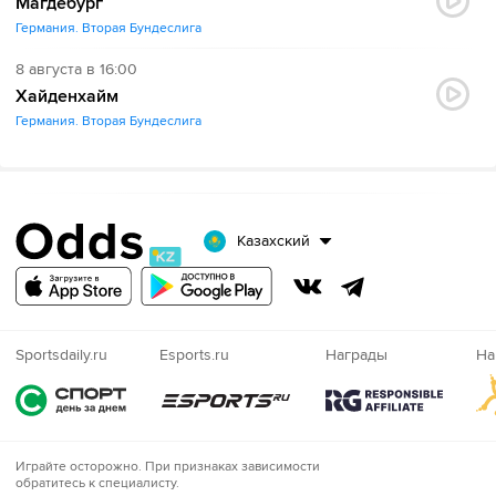
Магдебург
Германия. Вторая Бундеслига
8 августа в 16:00
Хайденхайм
Германия. Вторая Бундеслига
Казахский
Sportsdaily.ru
Esports.ru
Награды
На
Играйте
Играйте осторожно. При признаках зависимости
обратитесь к специалисту.
осторожно!