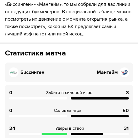
46
ШАЙБА!
«Биссинген» - «Мангейм», то мы собрали для вас линии
от ведущих букмекеров. В специальной таблице можно
46
Игрок "Биссинген" Guillaume Naud забивает шайбу!
посмотреть их движение с момента открытия рынка, а
также посмотреть, какая из БК предлагает самый
48
ШАЙБА!
лучший кэф на тот или иной исход.
48
Игрок "Биссинген" Max Renner забивает шайбу!
Статистика матча
53
Временное удаление игрока "Биссинген" C.J. Stretch
55
ШАЙБА!
Биссинген
Мангейм
55
Игрок "Мангейм" Тайлер Годе забивает шайбу!
57
ШАЙБА!
0
3
Забито в силовой игре
57
Игрок "Биссинген" Guillaume Naud забивает шайбу!
0
50
Силовая игра
24
31
Удары в створ