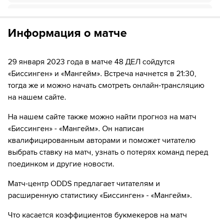
Если качество предоставляемых услуг ОККО ТВ вас не устроит,
17
Временное удаление игрока "Биссинген" Arvin Atwal
можете отвязать карту для последующего списания в течение 7
дней.
Информация о матче
17
Временное удаление игрока "Мангейм" Марк Катич
23
ШАЙБА!
29 января 2023 года в матче 48 ДЕЛ сойдутся
«Биссинген» и «Мангейм». Встреча начнется в 21:30,
23
Игрок "Биссинген" Chase Berger забивает шайбу!
тогда же и можно начать смотреть онлайн-трансляцию
на нашем сайте.
24
Временное удаление игрока "Мангейм" Joonas
Lehtivuori
На нашем сайте также можно найти прогноз на матч
30
Временное удаление игрока "Биссинген" Teemu
«Биссинген» - «Мангейм». Он написан
Lepaus
квалифицированным авторами и поможет читателю
выбрать ставку на матч, узнать о потерях команд перед
37
Временное удаление игрока "Биссинген" Fabjon Kuqi
поединком и другие новости.
38
ШАЙБА!
Матч-центр ODDS предлагает читателям и
расширенную статистику «Биссинген» - «Мангейм».
38
Игрок "Мангейм" Маркус Айзеншмид забивает
шайбу!
Что касается коэффициентов букмекеров на матч