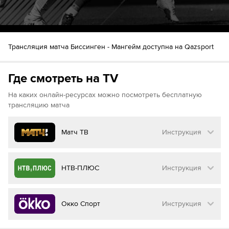
46
Шайба!
Guillaume Naud
Teemu Lepaus
48
Шайба!
Max Renner
Эван Джаспер
Трансляция матча Биссинген - Мангейм доступна на Qazsport
53
C.J. Stretch
Тайлер Годе
Шайба!
55
Где смотреть на TV
Марк Катич
57
Шайба!
Guillaume Naud
На каких онлайн-ресурсах можно посмотреть бесплатную
Джимми Мартинович
трансляцию матча
Матч ТВ
Инструкция
Как смотреть бесплатно трансляцию матча
НТВ-ПЛЮС
Инструкция
на
Матч ТВ
Инструкция
:
Как смотреть бесплатно трансляцию матча
Окко Спорт
Инструкция
на
НТВ ПЛЮС
Перейдите на сайт МАТЧ ТВ