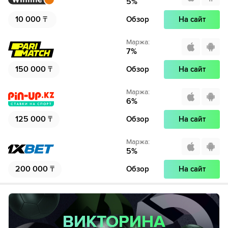
5
%
10 000
₸
Обзор
На сайт
Маржа
:
7
%
150 000
₸
Обзор
На сайт
Маржа
:
6
%
125 000
₸
Обзор
На сайт
Маржа
:
5
%
200 000
₸
Обзор
На сайт
ВИКТОРИНА
ВИКТОРИНА