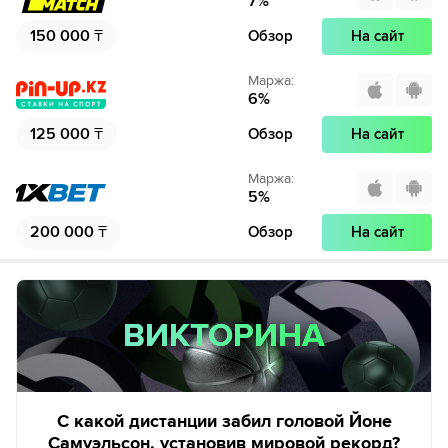
7
%
150 000
₸
Обзор
На сайт
Маржа
:
6
%
125 000
₸
Обзор
На сайт
Маржа
:
5
%
200 000
₸
Обзор
На сайт
ВИКТОРИНА
ВИКТОРИНА
С какой дистанции забил головой Йоне
Самуэльсон, установив мировой рекорд?