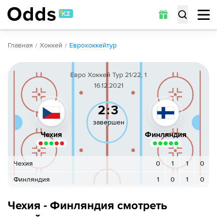
Обзор
Коэффициенты
Статистика
Прогнозы
Главная
Хоккей
Еврохоккейтур
Евро Хоккей Тур 21/22, 1
16.12.2021
2:3
завершен
Чехия
Финляндия
Чехия
0
1
1
0
Финляндия
1
0
1
0
Чехия - Финляндия смотреть