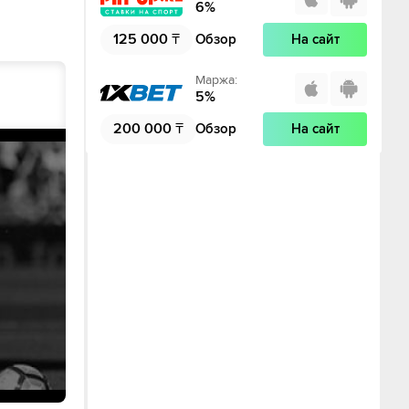
6
%
125 000
₸
Обзор
На сайт
Маржа
:
5
%
200 000
₸
Обзор
На сайт