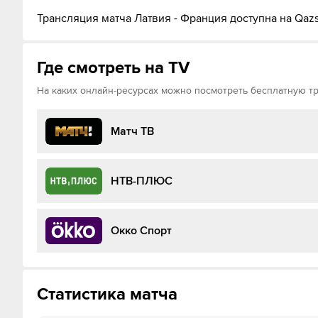
Трансляция матча Латвия - Франция доступна на Qazs
Где смотреть на TV
На каких онлайн-ресурсах можно посмотреть бесплатную т
Матч ТВ
Как смотреть бесплатно трансляцию матча
НТВ-ПЛЮС
Инструкция
:
Как смотреть бесплатно трансляцию матча
Перейдите на сайт МАТЧ ТВ
Окко Спорт
Инструкция
:
Нажмите на кнопку
«Оформить подписку»
Как смотреть бесплатно трансляцию матча
Перейдите на сайт НТВ ПЛЮС
Далее нажмите на
«Создать учетную запись в
Статистика матча
Инструкция
:
Нажмите на кнопку
«Оформить подписку»
Введите вашу электронную почту