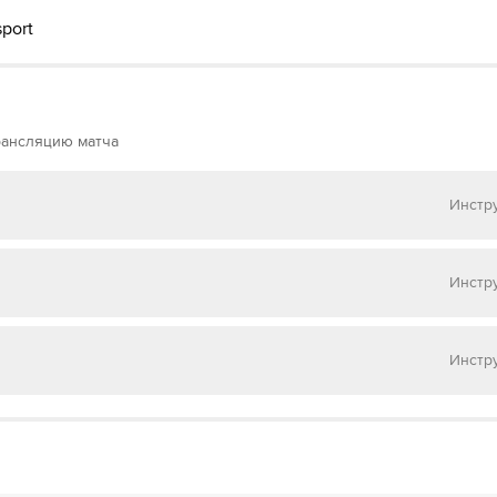
port
рансляцию матча
Инстр
 на
Матч ТВ
Инстр
 на
НТВ ПЛЮС
Инстр
 на
Окко ТВ
 МАТЧ ТВ»