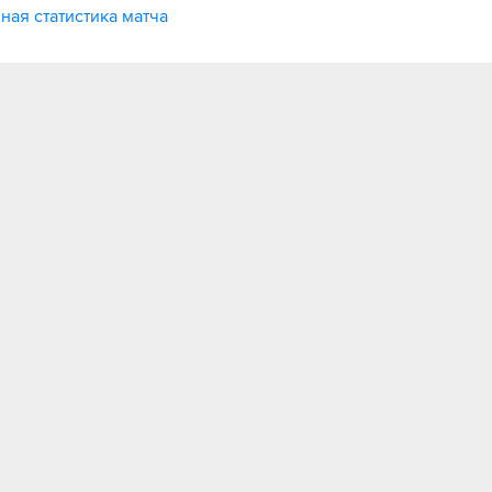
ная статистика матча