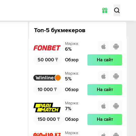
Топ-5 букмекеров
Маржа
:
6
%
50 000
₸
Обзор
На сайт
Маржа
:
5
%
10 000
₸
Обзор
На сайт
Маржа
:
7
%
150 000
₸
Обзор
На сайт
Маржа
: