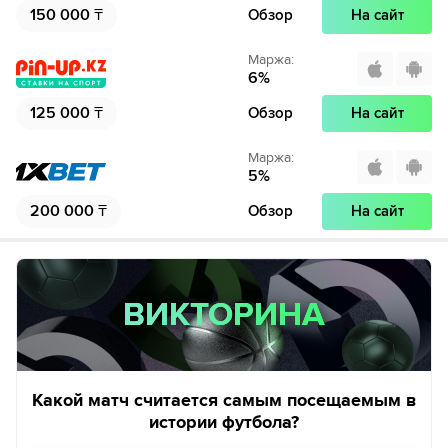
150 000
₸
Обзор
На сайт
Маржа
:
6
%
125 000
₸
Обзор
На сайт
Маржа
:
5
%
200 000
₸
Обзор
На сайт
ВИКТОРИНА
ВИКТОРИНА
Какой матч считается самым посещаемым в
истории футбола?