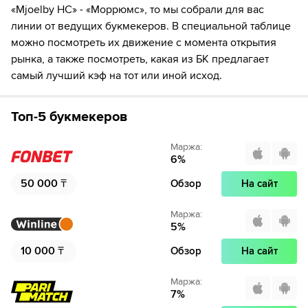
«Mjoelby HC» - «Moppюмc», то мы собрали для вас
линии от ведущих букмекеров. В специальной таблице
можно посмотреть их движение с момента открытия
рынка, а также посмотреть, какая из БК предлагает
самый лучший кэф на тот или иной исход.
Топ-5 букмекеров
Маржа
:
6
%
50 000
₸
Обзор
На сайт
Маржа
:
5
%
10 000
₸
Обзор
На сайт
Маржа
:
7
%