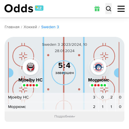
Обзор
Коэффициенты
Статистика
Прогнозы
Главная
Хоккей
Sweden 3
Sweden 3 2023/2024, 10
28.01.2024
5:4
завершен
Mjoelby HC
Moppюмc
Mjoelby HC
3
0
2
0
Moppюмc
2
1
1
0
1-й период
:
3
:
2
Подробнее
1
Шайба!
Samuel Lidstroem