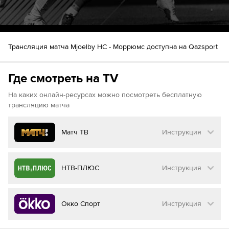
Трансляция матча Mjoelby HC - Moppюмc доступна на Qazsport
Где смотреть на TV
На каких онлайн-ресурсах можно посмотреть бесплатную
трансляцию матча
Матч ТВ
Инструкция
Как смотреть бесплатно трансляцию матча
НТВ-ПЛЮС
Инструкция
на
Матч ТВ
Инструкция
:
Как смотреть бесплатно трансляцию матча
Окко Спорт
Инструкция
на
НТВ ПЛЮС
Перейдите на сайт МАТЧ ТВ