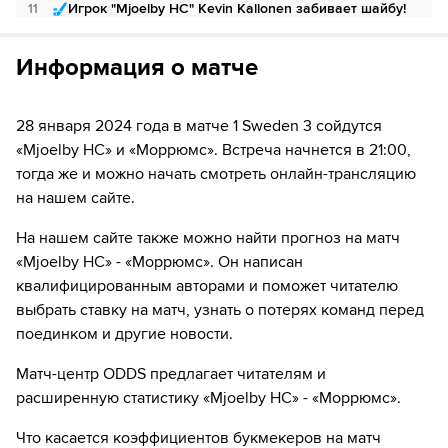
11
Игрок "Mjoelby HC" Kevin Kallonen забивает шайбу!
Если качество предоставляемых услуг ОККО ТВ вас не устроит,
можете отвязать карту для последующего списания в течение 7
38
ШАЙБА!
дней.
Информация о матче
38
Игрок "Moppюмc" Isak Ivehed забивает шайбу!
28 января 2024 года в матче 1 Sweden 3 сойдутся
47
ШАЙБА!
«Mjoelby HC» и «Moppюмc». Встреча начнется в 21:00,
47
Игрок "Mjoelby HC" Christoffer Rapp забивает шайбу!
тогда же и можно начать смотреть онлайн-трансляцию
на нашем сайте.
55
ШАЙБА!
На нашем сайте также можно найти прогноз на матч
55
Игрок "Mjoelby HC" Philip Dimtren забивает шайбу!
«Mjoelby HC» - «Moppюмc». Он написан
квалифицированным авторами и поможет читателю
60
ШАЙБА!
выбрать ставку на матч, узнать о потерях команд перед
поединком и другие новости.
60
Игрок "Moppюмc" Hugo Frylen забивает шайбу!
Матч-центр ODDS предлагает читателям и
расширенную статистику «Mjoelby HC» - «Moppюмc».
Что касается коэффициентов букмекеров на матч