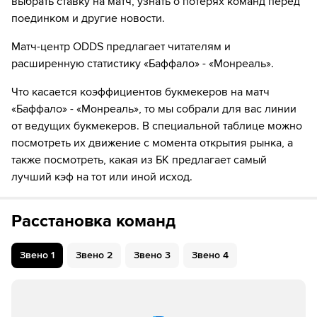
выбрать ставку на матч, узнать о потерях команд перед
поединком и другие новости.
Матч-центр ODDS предлагает читателям и
расширенную статистику «Баффало» - «Монреаль».
Что касается коэффициентов букмекеров на матч
«Баффало» - «Монреаль», то мы собрали для вас линии
от ведущих букмекеров. В специальной таблице можно
посмотреть их движение с момента открытия рынка, а
также посмотреть, какая из БК предлагает самый
лучший кэф на тот или иной исход.
Расстановка команд
Звено
1
Звено
2
Звено
3
Звено
4