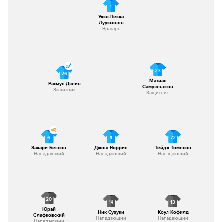
1
Укко-Пекка
Луукконен
Вратарь
23
26
Матиас
Расмус Дэлин
Самуэльссон
Защитник
Защитник
6
9
72
Закари Бенсон
Джош Норрис
Тейдж Томпсон
Нападающий
Нападающий
Нападающий
20
14
13
Юрай
Ник Сузуки
Коул Кофилд
Слафковский
Нападающий
Нападающий
Нападающий