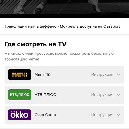
Трансляция матча Баффало - Монреаль доступна на Qazsport
Где смотреть на TV
На каких онлайн-ресурсах можно посмотреть бесплатную
трансляцию матча
Матч ТВ
Инструкция
Как смотреть бесплатно трансляцию матча
НТВ-ПЛЮС
Инструкция
на
Матч ТВ
Инструкция
:
Как смотреть бесплатно трансляцию матча
Окко Спорт
Инструкция
на
НТВ ПЛЮС
Перейдите на сайт МАТЧ ТВ