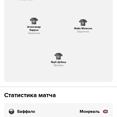
45
8
Александр
Майк Мэтесон
Каррье
Защитник
Защитник
75
Якуб Добеш
Вратарь
Статистика матча
Баффало
Монреаль