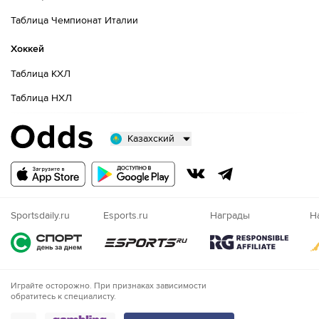
Таблица Чемпионат Италии
Хоккей
Таблица КХЛ
Таблица НХЛ
Казахский
Русский
Казахский
Nigeria
Sportsdaily.ru
Esports.ru
Награды
Н
Играйте осторожно. При признаках зависимости
обратитесь к специалисту.