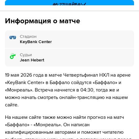
46:27
ШАЙБА!
Если качество предоставляемых услуг ОККО ТВ вас не устроит,
можете отвязать карту для последующего списания в течение 7
46:27
Игрок "Баффало" Расмус Дэлин забивает шайбу!
дней.
Информация о матче
71:22
ШАЙБА!
Стадион
71:22
Игрок "Монреаль" Алекс Ньюхук забивает шайбу!
KeyBank Center
Судьи
Jean Hebert
19 мая 2026 года в матче Четвертьфинал НХЛ на арене
«KeyBank Center» в Баффало сойдутся «Баффало» и
«Монреаль». Встреча начнется в 04:30, тогда же и
можно начать смотреть онлайн-трансляцию на нашем
сайте.
На нашем сайте также можно найти прогноз на матч
«Баффало» - «Монреаль». Он написан
квалифицированным авторами и поможет читателю