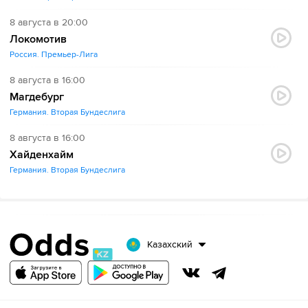
8 августа в 20:00
Локомотив
Россия. Премьер-Лига
8 августа в 16:00
Магдебург
Германия. Вторая Бундеслига
8 августа в 16:00
Хайденхайм
Германия. Вторая Бундеслига
Казахский