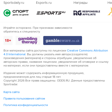
Sportsdaily.ru
Esports.ru
Награды
На
Играйте
Играйте осторожно. При признаках зависимости
обратитесь к специалисту.
осторожно!
Все материалы сайта доступны по лицензии
Creative Commons Attribution
4.0 International
. Вы должны указать имя автора (создателя)
произведения (материала) и стороны атрибуции, уведомление об
авторских правах, название лицензии, уведомление об оговорке и ссылку
на материал, если они предоставлены вместе с материалом.
Издание может содержать информационную продукцию,
предназначенную для лиц старше 18 лет.
Copyright 2026 Все права защищены.
ODDS.RU
. Данные предоставлены
Sportradar.
Карта сайта
Правила пользования сайтом
Политика конфиденциальности