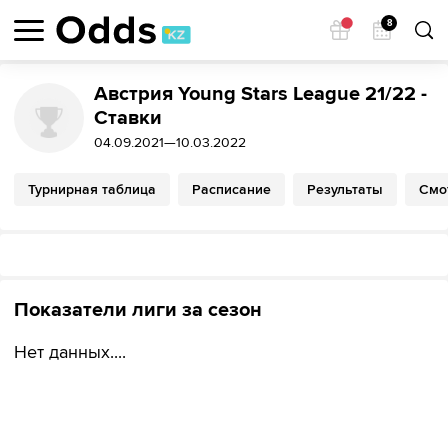
8
Австрия Young Stars League 21/22 -
Ставки
04.09.2021—10.03.2022
Турнирная таблица
Расписание
Результаты
Смо
Показатели лиги за сезон
Нет данных....