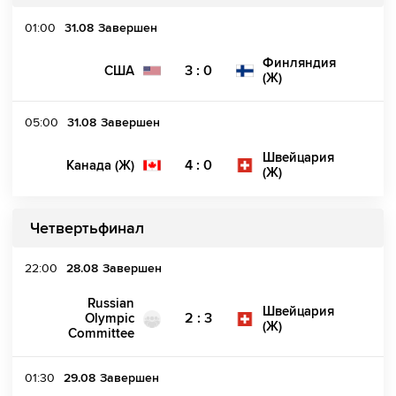
01:00
31.08
Завершен
Финляндия
3 : 0
США
(Ж)
05:00
31.08
Завершен
Швейцария
4 : 0
Канада (Ж)
(Ж)
Четвертьфинал
22:00
28.08
Завершен
Russian
Швейцария
2 : 3
Olympic
(Ж)
Committee
01:30
29.08
Завершен