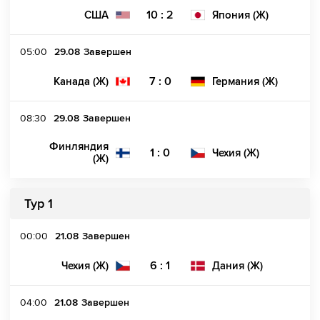
10 : 2
США
Япония (Ж)
05:00
29.08
Завершен
7 : 0
Канада (Ж)
Германия (Ж)
08:30
29.08
Завершен
Финляндия
1 : 0
Чехия (Ж)
(Ж)
Тур 1
00:00
21.08
Завершен
6 : 1
Чехия (Ж)
Дания (Ж)
04:00
21.08
Завершен