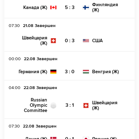
Финляндия
5 : 3
Канада (Ж)
(Ж)
07:30
21.08
Завершен
Швейцария
0 : 3
США
(Ж)
00:00
22.08
Завершен
3 : 0
Германия (Ж)
Венгрия (Ж)
04:00
22.08
Завершен
Russian
Швейцария
3 : 1
Olympic
(Ж)
Committee
07:30
22.08
Завершен
0 : 1
Дания (Ж)
Япония (Ж)