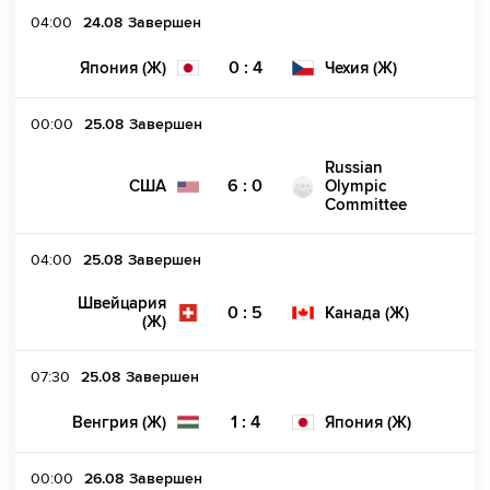
04:00
24.08
Завершен
0 : 4
Япония (Ж)
Чехия (Ж)
00:00
25.08
Завершен
Russian
6 : 0
США
Olympic
Committee
04:00
25.08
Завершен
Швейцария
0 : 5
Канада (Ж)
(Ж)
07:30
25.08
Завершен
1 : 4
Венгрия (Ж)
Япония (Ж)
00:00
26.08
Завершен