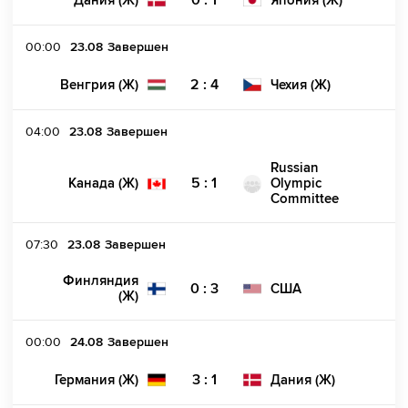
00:00
23.08
Завершен
2 : 4
Венгрия (Ж)
Чехия (Ж)
04:00
23.08
Завершен
Russian
5 : 1
Канада (Ж)
Olympic
Committee
07:30
23.08
Завершен
Финляндия
0 : 3
США
(Ж)
00:00
24.08
Завершен
3 : 1
Германия (Ж)
Дания (Ж)