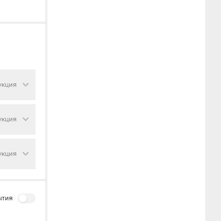
укция
укция
укция
ытия