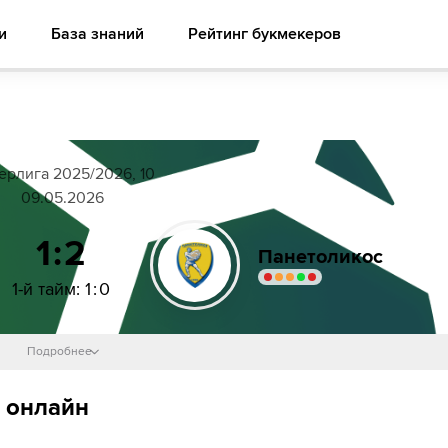
и
База знаний
Рейтинг букмекеров
ерлига 2025/2026, 10
09.05.2026
1:2
Панетоликос
1-й тайм
:
1
:
0
Подробнее
убер
7´
36´
Diego Esteban
ь онлайн
46´
Diego Esteban
Александру Матан
46´
Яннис Сациас
Андреас Бухалакис