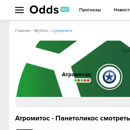
Прогнозы
Новост
Обзор
Коэффициенты
Статистика
Прогнозы
Главная
Футбол
Суперлига
Суп
Атромитос
Стивен Ц
Атромитос - Панетоликос смотрет