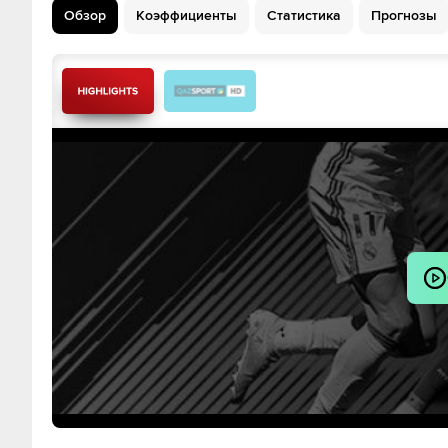
Обзор
Коэффициенты
Статистика
Прогнозы
Кини
Сотирис Цилу
Гиоргос Цоварас
Stavros Pnevmoni
Том ван Веерт
Макана Б
Panagiotis Tsantilas
Ehije Uk
Самюэль Мутусс
Spyros Abartzidis
Герасимос Мито