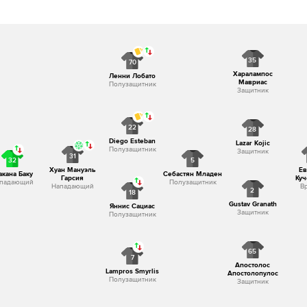
Рефери свистит финальный свисток
35
70
Харалампос
Ленни Лобато
Мавриас
Полузащитник
Защитник
22
28
Diego Esteban
Lazar Kojic
Полузащитник
Защитник
31
32
5
Хуан Мануэль
Ев
кана Баку
Себастян Младен
Гарсия
Куч
падающий
Полузащитник
Нападающий
В
2
18
Gustav Granath
Яннис Сациас
Защитник
Полузащитник
65
7
Апостолос
Lampros Smyrlis
Апостолопулос
Полузащитник
Защитник