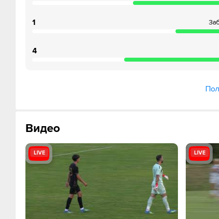
1
За
4
Пол
Видео
LIVE
LIVE