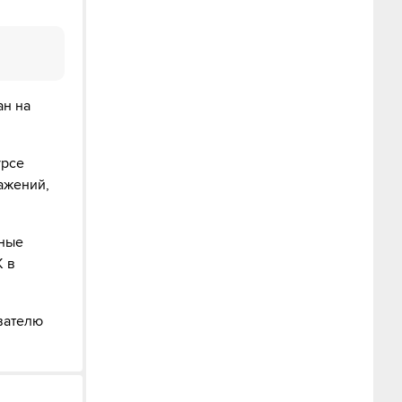
ан на
урсе
ажений,
пные
К в
ователю