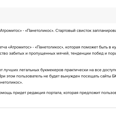
с поля, а Kosta Aleksic выходит на его замену.
Атромитос» - «Панетоликос». Стартовый свисток запланиров
сто него
дит с поля, а Гиоргос Цоварас выходит на его замену.
атча «Атромитос» - «Панетоликос», которая поможет быть в к
ество забитых и пропущенных мячей, тенденции побед и пор
 выходит вместо него
ля, а Том ван Веерт выходит на его замену.
т лучших легальных букмекеров практически на все досту
При этом пользователь не будет вынужден посещать сайты Б
 а Panagiotis Tsantilas выходит на его замену.
анетоликос».
 помощь придет редакция портала, которая предложит польз
 с поля, а Spyros Abartzidis выходит на его замену.
т с поля, а Christian Manrique выходит на его замену.