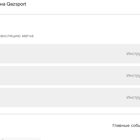
на Qazsport
рансляцию матча
Инстр
 на
Матч ТВ
Инстр
 на
НТВ ПЛЮС
Инстр
 на
Окко ТВ
 МАТЧ ТВ»
Главные соб