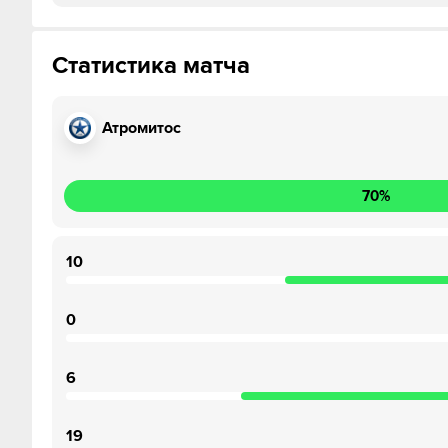
Статистика матча
Атромитос
70
%
10
0
6
19