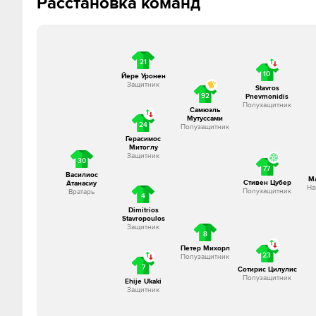
Расстановка команд
90´+3
Желтую карточку получает Андреас Бухалакис
Вот и все! 
21
10
Йере Уронен
Защитник
Stavros
92
Pnevmonidis
Полузащитник
Самюэль
Мутуссами
24
Полузащитник
Герасимос
Митоглу
Защитник
30
77
Василиос
Ма
Стивен Цубер
Атанасиу
На
Полузащитник
Вратарь
4
Dimitrios
Stavropoulos
Защитник
8
Петер Михорл
23
Полузащитник
7
Сотирис Цилулис
Полузащитник
Ehije Ukaki
Защитник