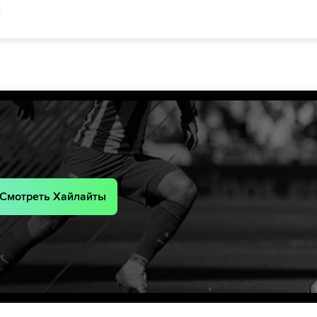
51´
Александру Матан
62´
Хуан Мануэль Гарсия
63´
Ленни Лобато
66´
Ленни Лобато
Kosta Aleksic
лис
67´
dis
67´
76´
Хуан Мануэль Гарсия
Юссуф Баджи
аку
77´
aki
77´
ами
83´
Смотреть Хайлайты
глу
86´
87´
Lampros Smyrlis
Christian Manrique
90´+3
Андреас Бухалакис