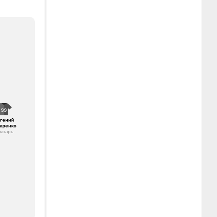
99
гений
еренко
ратарь