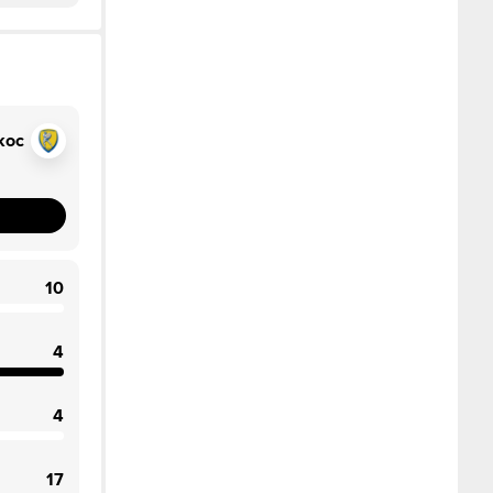
кос
10
4
4
17