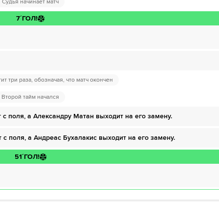
в НТВ ПЛЮС»
Судья начинает матч
дписку»
7´
ГОЛ!
 ОККО ТВ»
дписку»
HD качестве в течение 7-и дней всего за 1₽
ожете отвязать карту для последующего списания в течение 7 дней.
дписку»
HD качестве в течение 7-и дней всего за 1₽
ит три раза, обозначая, что матч окончен
Второй тайм начался
 можете отвязать карту для последующего списания в течение 7 дней.
HD качестве в течение 7-и дней всего за 1₽
 с поля, а Александру Матан выходит на его замену.
ожете отвязать карту для последующего списания в течение 7 дней.
 с поля, а Андреас Бухалакис выходит на его замену.
51´
ГОЛ!
62´
ГОЛ!
наитоликос забивает с точки!