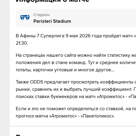
63´
Ленни Лобато получил желтую карточку от судьи
Стадион
Peristeri Stadium
66´
Панаитоликос делает замену. Ленни Лобато уходит 
В Афины 7 Суперлига 9 мая 2026 года пройдет матч «
67´
Сотирис Цилулис уходит с поля. Кини выходит вме
21:30.
67´
Атромитос делает замену. Stavros Pnevmonidis ухо
На страницах нашего сайта можно найти статистику м
положения дел в стане команд. Тут и среднее колич
76´
Хуан Мануэль Гарсия уходит с поля. Юссуф Баджи
тоталы, карточки угловые и многое другое…
77´
Атромитос делает замену. Макана Баку уходит с по
Также ODDS предлагает просмотреть коэффициенты о
рынки, сравнить их и выбрать лучший коэффициент. 
77´
Атромитос делает замену. Ehije Ukaki уходит с поля,
поисках ставки букмекеров на матч «Атромитос» - «П
83´
Желтую карточку получает Самюэль Мутуссами
Если и это не поможет определиться со ставкой, на
прогноз матча «Атромитос» - «Панетоликос».
86´
Атромитос делает замену. Герасимос Митоглу уходит
87´
Панаитоликос делает замену. Lampros Smyrlis уходи