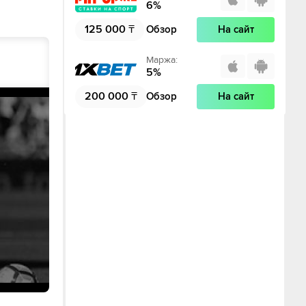
6
%
125 000
₸
Обзор
На сайт
Маржа
:
5
%
200 000
₸
Обзор
На сайт